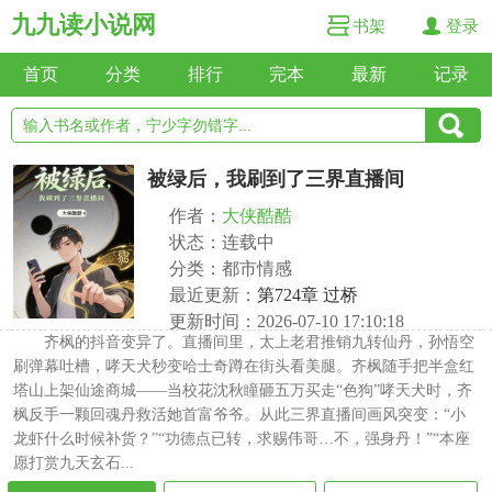
九九读小说网
书架
登录
首页
分类
排行
完本
最新
记录
被绿后，我刷到了三界直播间
作者：
大侠酷酷
状态：连载中
分类：都市情感
最近更新：
第724章 过桥
更新时间：2026-07-10 17:10:18
齐枫的抖音变异了。直播间里，太上老君推销九转仙丹，孙悟空
刷弹幕吐槽，哮天犬秒变哈士奇蹲在街头看美腿。齐枫随手把半盒红
塔山上架仙途商城——当校花沈秋瞳砸五万买走“色狗”哮天犬时，齐
枫反手一颗回魂丹救活她首富爷爷。从此三界直播间画风突变：“小
龙虾什么时候补货？”“功德点已转，求赐伟哥…不，强身丹！”“本座
愿打赏九天玄石...