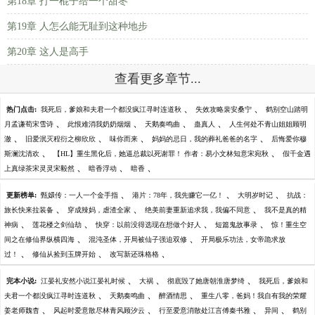
第18章 打一棍子给一个甜枣
第19章 人怎么能无耻到这种地步
第20章 这人是高手
查看更多章节...
、
、
热门点击:
我死后，爹娘和夫君一个都没疯江寻时连道秋
失效攻略裴安桑宁
鹤别空山踏明
、
、
、
、
月孟谦荀宋雪诗
此恨难消我奶奶烟烟
天鹅奏鸣曲
蛊真人
人生何处不青山姐姐顾明
、
、
、
、
澈
旧爱泯灭程衍之柳欣欣
味你而来
妈妈的忌日，我的葬礼爸爸的名字
后悔爱你穆
、
、
斯澜沈清欢
【HL】重生黑化后，她逼总裁以死谢罪！ 作者：易小文林知意宋宛秋
假千金遇
、
、
、
上真绿茶宋灵灵宋毅然
暗香浮动
暗香
、
、
、
更新榜单:
甄嬛传：一人一个金手指
港片：78年，我先赚它一亿！
大明岁时记
抗战：
、
、
、
旅长快来拉装备
穿成辣妈，虐渣全家
绝美前妻重新追求我，我偏不同意
我不是真的精
、
、
、
、
神病
莲花楼之剑仙劫
快穿：以前没得选现在想做个好人
短篇鬼故事录
惊！重生空
、
、
间之在修仙界纵横四海
混沌圣体，开局被仙子强迫双修
开局极乐功法，女帝跪求放
、
、
、
过！
修仙从捡到玉牌开始
改写新还珠格格
、
、
、
完本小说:
江晏礼安然小说江晏礼时候
大祸
彻底毁了她唐朝淮唐梦绮
我死后，爹娘和
、
、
、
夫君一个都没疯江寻时连道秋
天鹅奏鸣曲
醉酒情思
重生八零，爸妈！我自有我的荣耀
、
、
、
、
姜老师魏杳
风起时爱意散尽林青风顾汐云
行至爱意消散处江言傅秦书雅
异间
鹤别