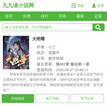
九九读小说网
书架
登录
首页
分类
排行
完本
最新
记录
大明尊
作者：
沁士
状态：连载中
分类：都市情感
最近更新：
第691章 修仙第一课
更新时间：2026-08-07 18:40:13
带着奇异空间穿越到异界大明，龙渊发现这个蓝星正由玄气时代
过渡到灵气时代，修仙时代即将到来，旧时代的末世争战无比残酷，
新时代的外来威胁正日渐来临，身处险境的他能否化险为夷，逆天改
命？...
开始阅读
加入书架
章节目录