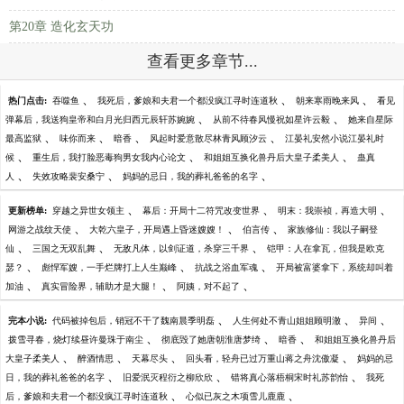
第20章 造化玄天功
查看更多章节...
、
、
、
热门点击:
吞噬鱼
我死后，爹娘和夫君一个都没疯江寻时连道秋
朝来寒雨晚来风
看见
、
、
弹幕后，我送狗皇帝和白月光归西元辰轩苏婉婉
从前不待春风慢祝如星许云毅
她来自星际
、
、
、
、
最高监狱
味你而来
暗香
风起时爱意散尽林青风顾汐云
江晏礼安然小说江晏礼时
、
、
、
候
重生后，我打脸恶毒狗男女我内心论文
和姐姐互换化兽丹后大皇子柔美人
蛊真
、
、
、
人
失效攻略裴安桑宁
妈妈的忌日，我的葬礼爸爸的名字
、
、
、
更新榜单:
穿越之异世女领主
幕后：开局十二符咒改变世界
明末：我崇祯，再造大明
、
、
、
网游之战纹天使
大乾六皇子，开局遇上昏迷嫂嫂！
伯言传
家族修仙：我以子嗣登
、
、
、
仙
三国之无双乱舞
无敌凡体，以剑证道，杀穿三千界
铠甲：人在拿瓦，但我是欧克
、
、
、
瑟？
彪悍军嫂，一手烂牌打上人生巅峰
抗战之浴血军魂
开局被富婆拿下，系统却叫着
、
、
、
加油
真实冒险界，辅助才是大腿！
阿姨，对不起了
、
、
、
完本小说:
代码被掉包后，销冠不干了魏南晨季明磊
人生何处不青山姐姐顾明澈
异间
、
、
、
拨雪寻春，烧灯续昼许曼珠于南尘
彻底毁了她唐朝淮唐梦绮
暗香
和姐姐互换化兽丹后
、
、
、
、
大皇子柔美人
醉酒情思
天幕尽头
回头看，轻舟已过万重山蒋之舟沈傲凝
妈妈的忌
、
、
、
日，我的葬礼爸爸的名字
旧爱泯灭程衍之柳欣欣
错将真心落梧桐宋时礼苏韵怡
我死
、
、
后，爹娘和夫君一个都没疯江寻时连道秋
心似已灰之木项雪儿鹿鹿