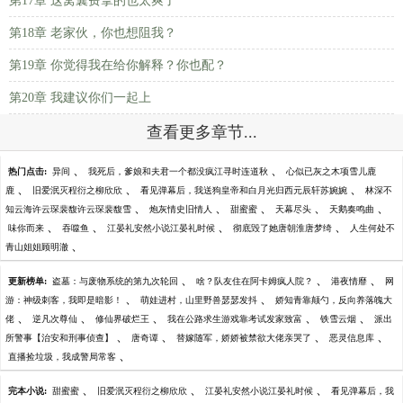
第17章 这窝囊费拿的也太爽了
第18章 老家伙，你也想阻我？
第19章 你觉得我在给你解释？你也配？
第20章 我建议你们一起上
查看更多章节...
、
、
热门点击:
异间
我死后，爹娘和夫君一个都没疯江寻时连道秋
心似已灰之木项雪儿鹿
、
、
、
鹿
旧爱泯灭程衍之柳欣欣
看见弹幕后，我送狗皇帝和白月光归西元辰轩苏婉婉
林深不
、
、
、
、
、
知云海许云琛裴馥许云琛裴馥雪
炮灰情史旧情人
甜蜜蜜
天幕尽头
天鹅奏鸣曲
、
、
、
、
味你而来
吞噬鱼
江晏礼安然小说江晏礼时候
彻底毁了她唐朝淮唐梦绮
人生何处不
、
青山姐姐顾明澈
、
、
、
更新榜单:
盗墓：与废物系统的第九次轮回
啥？队友住在阿卡姆疯人院？
港夜情靡
网
、
、
游：神级刺客，我即是暗影！
萌娃进村，山里野兽瑟瑟发抖
娇知青靠颠勺，反向养落魄大
、
、
、
、
、
佬
逆凡次尊仙
修仙界破烂王
我在公路求生游戏靠考试发家致富
铁雪云烟
派出
、
、
、
、
所警事【治安和刑事侦查】
唐奇谭
替嫁随军，娇娇被禁欲大佬亲哭了
恶灵信息库
、
直播捡垃圾，我成警局常客
、
、
、
完本小说:
甜蜜蜜
旧爱泯灭程衍之柳欣欣
江晏礼安然小说江晏礼时候
看见弹幕后，我