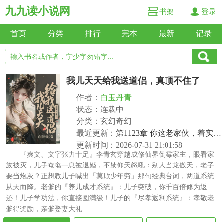
九九读小说网
书架
登录
首页
分类
排行
完本
最新
记录
我儿天天给我送道侣，真顶不住了
作者：
白玉丹青
状态：连载中
分类：玄幻奇幻
最近更新：
第1123章 你这老家伙，着实有点儿意思
更新时间：2026-07-31 21:01:58
『爽文、文字张力十足』李青玄穿越成修仙界倒霉家主，眼看家
族被灭，儿子奄奄一息被退婚，不禁仰天怒吼：别人当龙傲天，老子
要当炮灰？正想教儿子喊出「莫欺少年穷」那句经典台词，两道系统
从天而降。老爹的『养儿成才系统』：儿子突破，你千百倍修为返
还！儿子学功法，你直接圆满级！儿子的『尽孝返利系统』：孝敬老
爹得奖励，亲爹娶妻大礼...