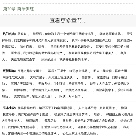
第20章 简单训练
查看更多章节...
、
、
、
热门点击:
吞噬鱼
我死后，爹娘和夫君一个都没疯江寻时连道秋
朝来寒雨晚来风
看见
、
、
弹幕后，我送狗皇帝和白月光归西元辰轩苏婉婉
从前不待春风慢祝如星许云毅
她来自星际
、
、
、
、
最高监狱
味你而来
暗香
风起时爱意散尽林青风顾汐云
江晏礼安然小说江晏礼时
、
、
、
候
重生后，我打脸恶毒狗男女我内心论文
和姐姐互换化兽丹后大皇子柔美人
蛊真
、
、
、
人
失效攻略裴安桑宁
妈妈的忌日，我的葬礼爸爸的名字
、
、
、
更新榜单:
穿越之异世女领主
幕后：开局十二符咒改变世界
明末：我崇祯，再造大明
、
、
、
网游之战纹天使
大乾六皇子，开局遇上昏迷嫂嫂！
伯言传
家族修仙：我以子嗣登
、
、
、
仙
三国之无双乱舞
无敌凡体，以剑证道，杀穿三千界
铠甲：人在拿瓦，但我是欧克
、
、
、
瑟？
彪悍军嫂，一手烂牌打上人生巅峰
抗战之浴血军魂
开局被富婆拿下，系统却叫着
、
、
、
加油
真实冒险界，辅助才是大腿！
阿姨，对不起了
、
、
、
完本小说:
代码被掉包后，销冠不干了魏南晨季明磊
人生何处不青山姐姐顾明澈
异间
、
、
、
拨雪寻春，烧灯续昼许曼珠于南尘
彻底毁了她唐朝淮唐梦绮
暗香
和姐姐互换化兽丹后
、
、
、
、
大皇子柔美人
醉酒情思
天幕尽头
回头看，轻舟已过万重山蒋之舟沈傲凝
妈妈的忌
、
、
、
日，我的葬礼爸爸的名字
旧爱泯灭程衍之柳欣欣
错将真心落梧桐宋时礼苏韵怡
我死
、
、
后，爹娘和夫君一个都没疯江寻时连道秋
心似已灰之木项雪儿鹿鹿