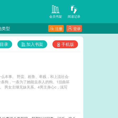
会员书架
阅读记录
他类型
注册
登录
目录
加入书架
手机版
什么本事。 野蛮、粗鲁、卑贱，和上流社会
条狗，一条为了她能去杀人的狗。1扭曲坏
。 男女主继兄妹关系。4男主身心c，浅写