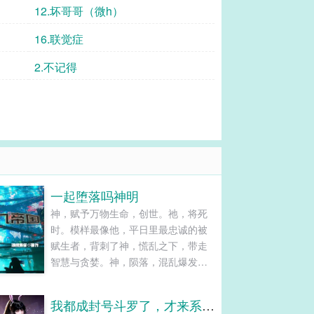
12.坏哥哥（微h）
16.联觉症
2.不记得
一起堕落吗神明
神，赋予万物生命，创世。祂，将死
时。模样最像他，平日里最忠诚的被
赋生者，背刺了神，慌乱之下，带走
智慧与贪婪。神，陨落，混乱爆发，
争斗胜出的被赋生者，抢走力量与野
蛮。最后赶来的被赋生者，被神选
我都成封号斗罗了，才来系统？
中，继承其血统，并立下灭世的誓