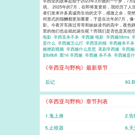
辛西亚的故事起始于2023年3月做的一个梦，
填。 2025年的7月，在即将复更前，我经历
者们发来许多真诚而生动的文字，感激之余，突然
何形式的报酬都更加重要，于是在次年的7月，像
影。今夜开车路过哥哥和妹妹读书的高中，夜色静
里的他们也会就此诞生呢？而我们是否也是其他空
电影
辛西亚杀不杀
辛西娅 电影
辛西娅08ms
是什么
辛西娅怎么打
辛西亚的猫
辛西娅杀不
娅撩剧视频
辛西娅什么意思
美剧辛西娅
辛西
剧bilibili
图16 辛西娅
辛西娅 杀不杀
辛西娅是
《辛西亚与野狗》最新章节
后记
93
《辛西亚与野狗》章节列表
1.鬼上身
2.
5.止咬器
6.