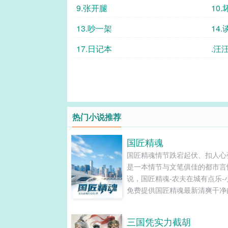
9.张开腿
10
13.吵一架
14
17.日记本
.汪
热门小说推荐
国匠精魂
国匠精魂情节跌宕起伏、扣人心
是一本情节与文笔俱佳的都市言
说，国匠精魂-农夫在城有点乐-
免费提供国匠精魂最新清爽干净
字章节在线阅读和TXT下载。...
三国凭实力截胡