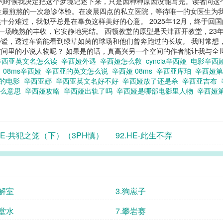
7月的时候我决定把这个梦境记述下来，只是因种种原因没能写完。读者问
了人生最煎熬的一次急诊体验。在凌晨四点的私立医院，等待唯一的女医生
十分难过，我似乎总是在辜负这样美好的心意。 2025年12月，终于回
一场晚熟的丰收，它安静地完结。 西顿教堂的原型是天津西开教堂，23
谧，透过车窗能看到绿草如茵的球场和他们曾奔跑过的长坡。 我时常想
间里的小说人物呢？ 如果是的话，真高兴另一个空间的作者能让我与全世界
辛西亚英文名怎么读
辛西娅外遇
辛西娅怎么救
cyncia辛西娅
电影辛西
杀
08ms辛西娅
辛西亚的英文怎么说
辛西娅 08ms
辛西亚库珀
辛西娅
娅的电影
辛西亚娜
辛西亚英文名好不好
辛西娅放了还是杀
辛西亚吉布
什么意思
辛西娅攻略
辛西娅出轨了吗
辛西娅是哪部电影里人物
辛西娅
.BE-共犯之笼（下）（3PH慎）
92.HE-此生不弃
告解室
3.狗崽子
天堂水
7.攀岩赛