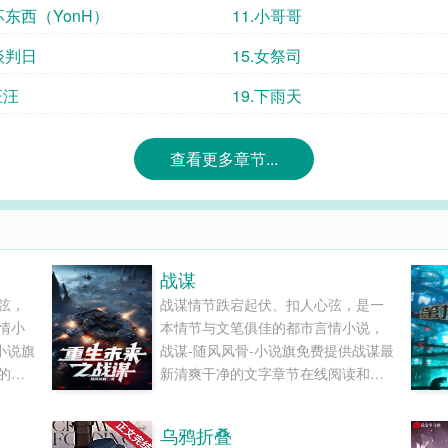
.坏东西（YonH）
11.小哥哥
.谈判日
15.女祭司
汪汪
19.下雨天
查看更多章节...
战谋
弦，
战谋情节跌宕起伏、扣人心弦，是一
情小
本情节与文笔俱佳的都市言情小说，
小说旗
战谋-随风风骨-小说旗免费提供战谋最
的文
新清爽干净的文字章节在线阅读和
TXT下载。...
乌鸦折叠