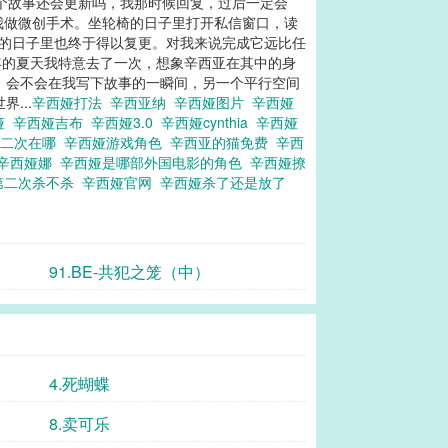
这个故事还会更新吗，我那时候回复，过后一定会
为我做微创手术。坐轮椅的日子里打开私信窗口，读
国的日子里也终于得以复更。对我来说完成它远比任
年的夏天我特意去了一次，想象辛西亚在其中的身
，会不会在我写下故事的一瞬间，另一个平行空间
...
辛西娅打法
辛西亚纳
辛西娅图片
辛西娅
娅
辛西娅吉布
辛西娅3.0
辛西娅cynthia
辛西娅
第二次在哪
辛西娅游戏角色
辛西亚的猫免费
辛西
辛西娅娜
辛西娅是哪部外国电影的角色
辛西娅撩
第二次杀不杀
辛西娅官网
辛西娅杀了还是放了
91.BE-共犯之笼（中）
4.死蝴蝶
8.卖可乐