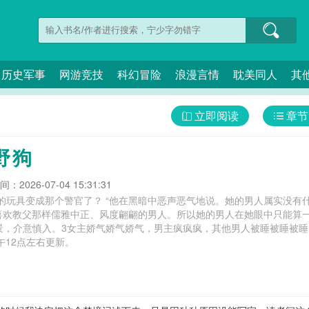
历史军事
网游竞技
科幻冒险
浪漫言情
耽美同人
其
立即阅读
章节
野狗
：2026-07-04 15:31:31
的玩具变成那个警官了？ “他在黑暗中恶声恶气地说。她的男人属实没有
喜欢教父那样儒雅中正、风度翩翩的男人。所以她的男人在她眼中只能算一
景，介意慎入。3女主娇气娇气娇气，男主疯疯疯，其他男人被睡被睡被睡
午12点左右更新。