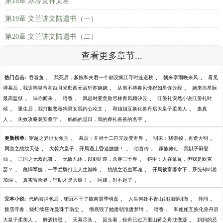
第18章 冰冷女神文君
第19章 文兰讲文陆遗书（一）
第20章 文兰讲文陆遗书（二）
查看更多章节...
、
、
、
热门点击:
吞噬鱼
我死后，爹娘和夫君一个都没疯江寻时连道秋
朝来寒雨晚来风
看见
、
、
弹幕后，我送狗皇帝和白月光归西元辰轩苏婉婉
从前不待春风慢祝如星许云毅
她来自星际
、
、
、
、
最高监狱
味你而来
暗香
风起时爱意散尽林青风顾汐云
江晏礼安然小说江晏礼时
、
、
、
候
重生后，我打脸恶毒狗男女我内心论文
和姐姐互换化兽丹后大皇子柔美人
蛊真
、
、
、
人
失效攻略裴安桑宁
妈妈的忌日，我的葬礼爸爸的名字
、
、
、
更新榜单:
穿越之异世女领主
幕后：开局十二符咒改变世界
明末：我崇祯，再造大明
、
、
、
网游之战纹天使
大乾六皇子，开局遇上昏迷嫂嫂！
伯言传
家族修仙：我以子嗣登
、
、
、
仙
三国之无双乱舞
无敌凡体，以剑证道，杀穿三千界
铠甲：人在拿瓦，但我是欧克
、
、
、
瑟？
彪悍军嫂，一手烂牌打上人生巅峰
抗战之浴血军魂
开局被富婆拿下，系统却叫着
、
、
、
加油
真实冒险界，辅助才是大腿！
阿姨，对不起了
、
、
、
完本小说:
代码被掉包后，销冠不干了魏南晨季明磊
人生何处不青山姐姐顾明澈
异间
、
、
、
拨雪寻春，烧灯续昼许曼珠于南尘
彻底毁了她唐朝淮唐梦绮
暗香
和姐姐互换化兽丹后
、
、
、
、
大皇子柔美人
醉酒情思
天幕尽头
回头看，轻舟已过万重山蒋之舟沈傲凝
妈妈的忌