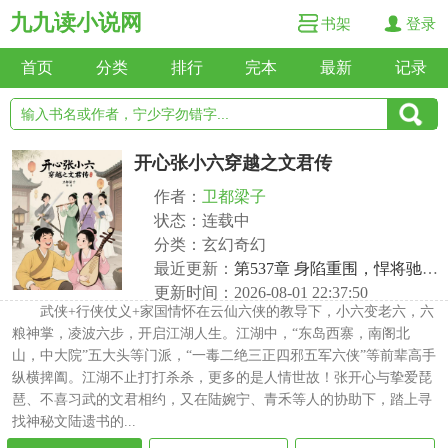
九九读小说网
书架
登录
首页
分类
排行
完本
最新
记录
开心张小六穿越之文君传
作者：
卫都梁子
状态：连载中
分类：玄幻奇幻
最近更新：
第537章 身陷重围，悍将驰援破绝境
更新时间：2026-08-01 22:37:50
武侠+行侠仗义+家国情怀在云仙六侠的教导下，小六变老六，六
粮神掌，凌波六步，开启江湖人生。江湖中，“东岛西寨，南阁北
山，中大院”五大头等门派，“一毒二绝三正四邪五军六侠”等前辈高手
纵横捭阖。江湖不止打打杀杀，更多的是人情世故！张开心与挚爱琵
琶、不喜习武的文君相约，又在陆婉宁、青禾等人的协助下，踏上寻
找神秘文陆遗书的...