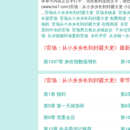
本章节内容正在手打中，当您看到这段文字，请
(www.ixs7.com)官场：从小乡乡长到封疆大吏 
...
官场从小乡乡长到封疆大吏
官场乡镇县
官场
长篇官场
官场从小乡乡长到封疆大吏 免费阅读
镇的
官场从小乡乡长到封疆大吏 在线阅读
乡
里到中央的官场
官场男主角从乡镇起步
下乡当
场
从乡镇做到省委的官场
乡长升官
从乡镇一
《官场：从小乡乡长到封疆大吏》最新
第1037章 身价指数级增长
第1
《官场：从小乡乡长到封疆大吏》章节
第1章 报到
第2
第5章 第一天就加班
第6
第9章 党委会议
第1
第13章 向县委书记推荐
第1