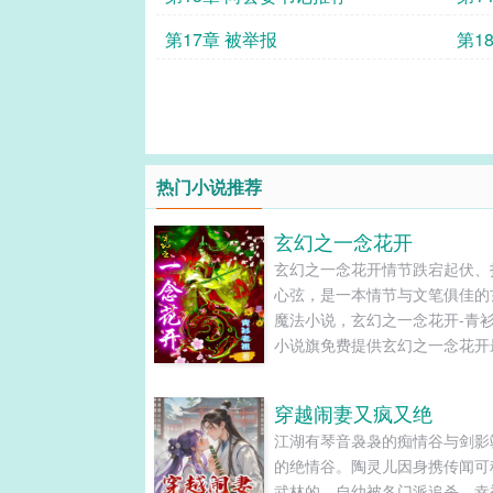
第17章 被举报
第1
热门小说推荐
玄幻之一念花开
玄幻之一念花开情节跌宕起伏、
心弦，是一本情节与文笔俱佳的
魔法小说，玄幻之一念花开-青衫
小说旗免费提供玄幻之一念花开
清爽干净的文字章节在线阅读和T
下载。...
穿越闹妻又疯又绝
江湖有琴音袅袅的痴情谷与剑影
的绝情谷。陶灵儿因身携传闻可
武林的，自幼被各门派追杀，幸