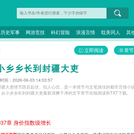
历史军事
网游竞技
科幻冒险
浪漫言情
耽美同人
其
立即阅读
章节
吏
小乡乡长到封疆大吏
间：2026-06-03 14:03:57
封疆大吏情节跌宕起伏、扣人心弦，是一本情节与文笔俱佳的都市言情小说
：从小乡乡长到封疆大吏最新清爽干净的文字章节在线阅读和TXT下载。
37章 身价指数级增长