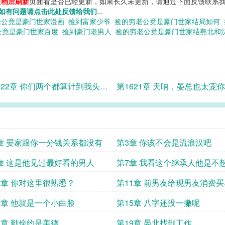
您
稍后刷新
页面看是否已经更新，如果长久未更新，请通过下面反馈联系我
如有问题请点击此处反馈给我们
...
老公竟是豪门世家漫画
捡到富家少爷
捡的穷老公竟是豪门世家结局如何
公竟是豪门世家百度
捡到豪门老男人
捡的穷老公竟是豪门世家结燕北和
622章 你们两个都算计到我头上
第1621章 天呐，晏总也太宠
章 晏家跟你一分钱关系都没有
第3章 你该不会是流浪汉吧
章 这是他见过最好看的男人
第7章 我看这个继承人他是不
了
0章 你对这里很熟悉？
第11章 前男友给现男友消费买
4章 他就是一个小白脸
第15章 八字还没一撇呢
8章 勤俭约是美德
第19章 晏北找到工作