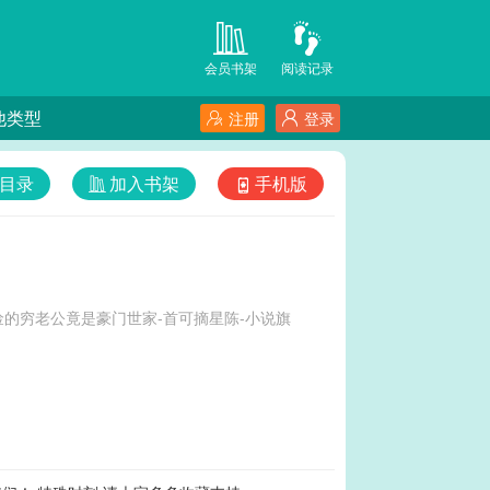
会员书架
阅读记录
他类型
注册
登录
目录
加入书架
手机版
的穷老公竟是豪门世家-首可摘星陈-小说旗