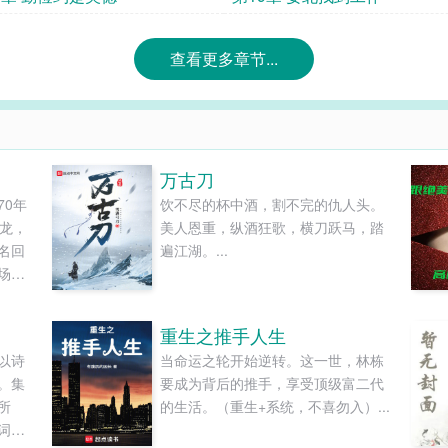
查看更多章节...
万古刀
70年
饮不尽的杯中酒，割不完的仇人头。
坤龙，
美人恩重，纵酒狂歌，横刀跃马，踏
名回
遍江湖。...
场组
历了
苦钻
重生之推手人生
厅颁
以诗
当命运之轮开始逆转。这一世，林栋
局聘
。集
要成为背后的推手，享受顶级富二代
。随
所
的生活。（重生+系统，不喜勿入）...
词歌