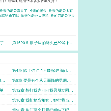
们！ 特殊时刻,请大家多多收藏支持：
捡来的老公真香了
捡来的老公
捡来的老公太有
沈晴结婚了吗
捡来的老公太腹黑
捡的穷老公竟是
你了
第1620章 肚子里的馋虫已经等不及
了
第4章 除了你谁也不能嫁进我们晏
家
想当
第8章 要是有个从天而降的男朋友
就好了
单
第12章 想打我先问问我男朋友同不
同意
第16章 我把她当姐妹，她把我当傻
子
第20章 你们两个赶紧把婚结了吧