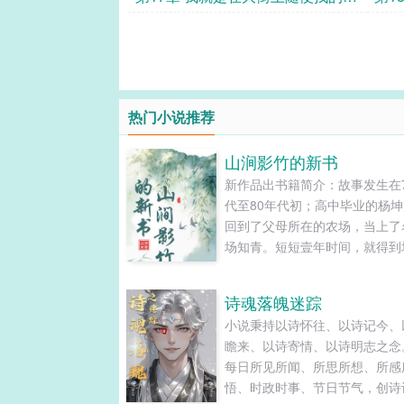
朋友
热门小说推荐
山涧影竹的新书
新作品出书籍简介：故事发生在
代至80年代初；高中毕业的杨
回到了父母所在的农场，当上了
场知青。短短壹年时间，就得到
织及广大贫下中农的好评，他经
低谷后重振精神，另辟蹊径，刻
诗魂落魄迷踪
研农业科学技术，考取了省农业
小说秉持以诗怀往、以诗记今、
发的农民技术员证书，被县农业
瞻来、以诗寄情、以诗明志之念
任为驻农场农技员；改变了命运
每日所见所闻、所思所想、所感
着改革开放，杨坤龙发挥己......
悟、时政时事、节日节气，创诗