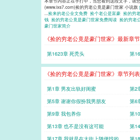
本章节内容正在手打中，当您看到这段文字，请
(www.ixs7.com)捡的穷老公竟是豪门世家 小说旗
...
捡来的老公全文免费
捡个老公是富豪
捡的穷
钱
捡的穷老公竟是豪门世家免费阅读
捡的穷老
豪门世家简介
《捡的穷老公竟是豪门世家》最新章节
第1623章 死秃头
第1
来了
《捡的穷老公竟是豪门世家》章节列表
第1章 男友出轨好闺蜜
第2
第5章 谢谢你假扮我男朋友
第6
第9章 我包养你
第1
第13章 也不是没有这可能
第1
第17章 我就是在大街上随便找的男
第1