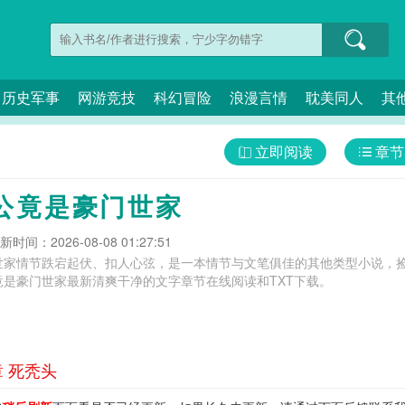
历史军事
网游竞技
科幻冒险
浪漫言情
耽美同人
其
立即阅读
章节
公竟是豪门世家
新时间：2026-08-08 01:27:51
世家情节跌宕起伏、扣人心弦，是一本情节与文笔俱佳的其他类型小说，捡
是豪门世家最新清爽干净的文字章节在线阅读和TXT下载。
 死秃头