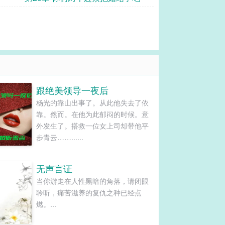
跟绝美领导一夜后
杨光的靠山出事了。从此他失去了依
靠。然而。在他为此郁闷的时候。意
外发生了。搭救一位女上司却带他平
步青云……......
无声言证
当你游走在人性黑暗的角落，请闭眼
聆听，痛苦滋养的复仇之种已经点
燃。...