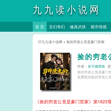
九九读小说网
首 页
玄幻奇幻
修真武侠
都市情感
九九读小说网
>
捡的穷老公竟是豪门世家
捡的穷老
作者：
首可摘星陈
更
捡的穷老公竟是豪门
免费提供捡的穷老公竟
《捡的穷老公竟是豪门世家》第1623章