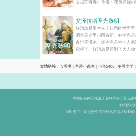
之祖宗有毒》作者：花色妖娆内
介：星际之祖宗有毒列：小说《
之祖宗有毒》花色妖娆著,星际
艾泽拉斯圣光黎明
有毒全文阅读拥有诡异记忆和传
好消息是重生在了熟悉的世界里
法的伪萝莉，重生于大星际时代5
消息是这里叫阿古斯。好消息是
年的废物处理星。所谓废物处理
泰坦还没来，坏消息是祂老人家
是定期玩自焚的垃圾处理站。不
启程了。好消息是得到了大人物
顺道系统格式化，那么……努力
识，坏消息是那家伙叫阿克蒙德
罢！萝莉幼崽带着捡来的星团状
消息是能当个先知神棍，坏消息
叨的古董...
友情链接：
V看书
|
吾爱小说网
|
小说5400
|
要看文学
易被维伦打死。好消息是还有时
转未来，坏消息是成功率...啧，
理想。好消息是...算了吧，剩下
是坏消息！所以去踏娘的既定历
吧，新的历史将由一个“圣枪”守
本站所有内容来源于互联网公开且无需登录
书写，这活基本没什么难度，反
本站仅对
同时您可手动提交相关目标站点网址给我们
里既没有讨厌的青铜龙，也没有
多执拗又麻烦的NPC，所以，请
他的荣光万丈，又或者提前烧根
预测一下他的死相有多惨。亲爱