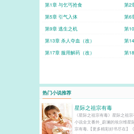
第1章 与乞丐抢食
第2
第5章 引气入体
第6
第9章 逃生之机
第1
第13章 杀人夺血（改）
第1
第17章 服用解药（改）
第1
热门小说推荐
星际之祖宗有毒
《星际之祖宗有毒》星际之祖宗
小说全文番外_蔚澜的埃尔维星
宗有毒,【更多精彩好书尽在】