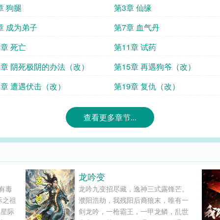
章 狗腿
第3章 仙缘
章 成为弟子
第7章 血气丹
0章 死亡
第11章 试药
4章 阴死极阴的办法（改）
第15章 再遇狗爷（改）
8章 遭遇伏击（改）
第19章 复仇（改）
查看更多章节...
龙吟变
有毒
龙吟九变招尽藏，逸神三式露锋芒。
际之祖
濮阳浩劫，我残阳后裔狼末，唯有一
《星际
剑龙吟，一枪霸王，一甲龙鳞，乱世