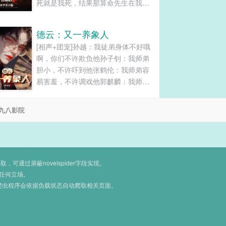
死就是我死，结果那算命先生在我出
生第一天就应了我的劫，抱着我刚出
了村口就突然暴毙！...
德云：又一养象人
[相声+团宠]孙越：我徒弟身体不好哦
啊，你们不许欺负他孙子钊：我师弟
胆小，不许吓到他张鹤伦：我师弟容
易害羞，不许调戏他郭麒麟：我师弟
很可爱，不许和我抢张九南：谁敢欺
负我师弟，我咬你们………萧晨：我
九八影院
没有那么弱小众师兄弟：不行，我们
保护你师兄弟们都以为他是他们的救
赎，殊不知，他们才是他的救赎。......
通过屏蔽novelspider字段实现。
任何立场。
爬虫程序会依据负载状态自动爬取相关页面。