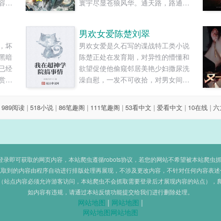
容简
寰宇尽显苍狼风华。通天路，路通
星际
天，武路尽头神龙现，今朝且听龙
之祖宗
吟！......
男欢女爱陈楚刘翠
承功
，坏
男欢女爱是久石写的谍战特工类小说
047
黑暗
陈楚正处在发育期，对异性的懵懂和
星便
已经
欲望促使他偷窥邻居美艳少妇撒尿洗
想被
赏
澡自慰，一发不可收拾，对男女间的
逃亡
。好
不同之处越发的感到疑惑和神秘，便
喜唠
是容
开始对女性的私处去探索与...
|
989阅读
|
518小说
|
86笔趣阁
|
111笔趣阁
|
53看中文
|
爱看中文
|
10在线
|
六
间逆
不甚
的全
史
备官来
即可获取的网页内容，本站爬虫遵循robots协议，若您的网站不希望被本站爬虫抓取，可
正这
抓取到的内容由程序自动进行排版处理再展现，不涉及更改内容，不针对任何内容表述
（站点内容必须允许游客访问，本站爬虫不会抓取需要登录后才展现内容的站点），
那么
如内容有违规，请通过本站反馈功能提交给我们进行删除处理。
见证
网站地图
|
网站地图
|
香，
网站地图
网站地图
的观