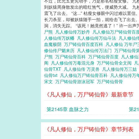
不过，比元五更先动手，乃是那名枯瘦女修。 九
到妖猿周身散发出的暗红煞气，便威势大减。 九
震飞了出去。 “这...” 枯瘦女修眼中闪过难
长刀杀至，却被妖猿随手一拍，就给击飞了出去。
洞，消失无踪。 “该死！她竟然逃了！” 许一出声
尸熊
凡人修仙传万妙丹
凡人修仙万尸铸仙骨百
人修仙传万妖幡
凡人修仙传万仙斗法
凡人修仙
血魔极阴
万尸铸仙骨百度百科
凡人修仙 万年
修仙传尸魈来历
凡人修仙传万法门
万尸铸仙骨
尸熊
万尸铸仙骨百科
万尸铸仙骨百度
凡人修
阁
凡人修仙传万毒混元身
万尸铸仙骨全文阅
凡
仙骨TXT
凡人修仙传 万灵兽
凡人修仙传万三
仙骨txt
凡人修仙万尸铸仙骨百科
凡人修仙传万
宋文
万尸铸仙骨游泳冠军
万尸铸仙骨骨
《凡人修仙，万尸铸仙骨》最新章节
第2145章 血脉之力
第2
《凡人修仙，万尸铸仙骨》章节列表