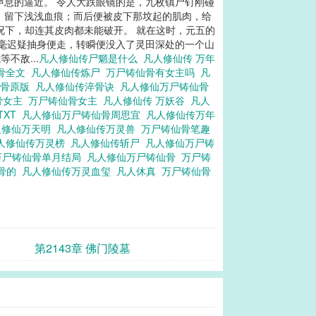
声息的逼近。 令人大跌眼镜的是，九枚镇尸钉刚碰
，留下浅浅血痕；而后便被皮下那坟起的肌肉，给
情况下，却连其皮肉都未能破开。 就在这时，元五的
丝毫迟疑抽身便走，转瞬便没入了灵田深处的一个山
不敌...
凡人修仙传尸魈是什么
凡人修仙传 万年
骨全文
凡人修仙传炼尸
万尸铸仙骨有女主吗
凡
仙骨原版
凡人修仙传淬骨诀
凡人修仙万尸铸仙骨
骨女主
万尸铸仙骨女主
凡人修仙传 万妖谷
凡人
TXT
凡人修仙万尸铸仙骨周思宜
凡人修仙传万年
人修仙万天明
凡人修仙传万灵兽
万尸铸仙骨笔趣
人修仙传万灵榜
凡人修仙传斩尸
凡人修仙万尸铸
万尸铸仙骨单月结局
凡人修仙万尸铸仙骨
万尸铸
仙骨的
凡人修仙传万灵血玺
凡人休真
万尸铸仙骨
第2143章 佛门陵墓