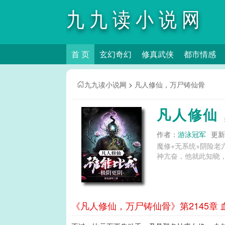
九九读小说网
首 页
玄幻奇幻
修真武侠
都市情感
九九读小说网
>
凡人修仙，万尸铸仙骨
凡人修仙
作者：
游泳冠军
更新时
魔修+无系统+阴险
神亢奋，他就此知晓，
《凡人修仙，万尸铸仙骨》第2145章 