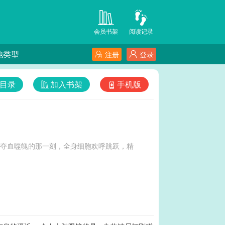
会员书架
阅读记录
他类型
注册
登录
目录
加入书架
手机版
，夺血噬魄的那一刻，全身细胞欢呼跳跃，精