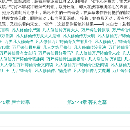
枚镇尸钉重整旗鼓，趁着妖猿激发血脉之力的间隙，化作九抹幽光，悄无
枚镇尸钉好不容易冲破煞气封锁，欺身压近，却只在妖猿布满鬃毛的表皮
以置信。 她身为渡劫后期修士，竭尽全力的一击偷袭，在妖猿未作任何抵挡的
 枯瘦女修见此，眼眸转动，扫向灵田深处。 接着，她身形闪动，没有
咒骂，又扭头看向宋文。 “夜华，这就是你帮她的结果——引火自焚！若我等
度百科
凡人修仙传尸魈
凡人修仙传万灵大人
万尸铸仙骨原版
万尸铸仙
传万兽牌
凡人修仙传万灵大人是谁
凡人修仙传万天明
凡人修仙万尸铸
尸王
万界凡人修仙传
凡人修仙万尸铸仙骨女主有几个
凡人修仙万尸铸仙
第13章
万尸铸仙骨免费
凡人之炼尸修仙
凡人修仙传淬骨决
万尸铸仙骨
仙万尸铸仙骨有女主吗
万尸铸仙骨好看吗?
凡人修仙万尸铸仙骨未改
凡
人修仙万尸铸仙骨笔趣阁
万尸铸仙骨(血魔极阴)
凡人修仙传 万剑图
凡
姑
凡人修仙万尸铸仙骨全文阅读
凡人修仙万尸铸仙骨正版阅读
凡人修仙
年尸王
万尸铸仙骨
凡人修仙传尸魈是谁
凡人修仙传万丈魔渊
万尸铸
145章 唇亡齿寒
第2144章 菩玄之墓