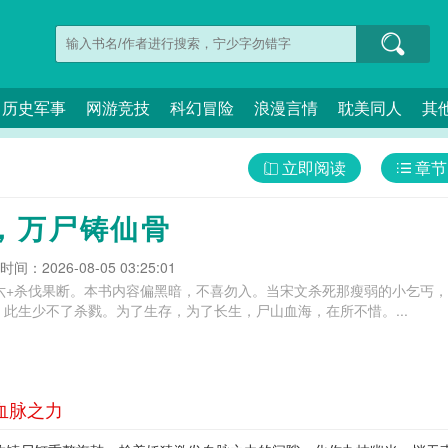
历史军事
网游竞技
科幻冒险
浪漫言情
耽美同人
其
立即阅读
章节
，万尸铸仙骨
间：2026-08-05 03:25:01
老六+杀伐果断。本书内容偏黑暗，不喜勿入。当宋文杀死那瘦弱的小乞丐
此生少不了杀戮。为了生存，为了长生，尸山血海，在所不惜。...
血脉之力