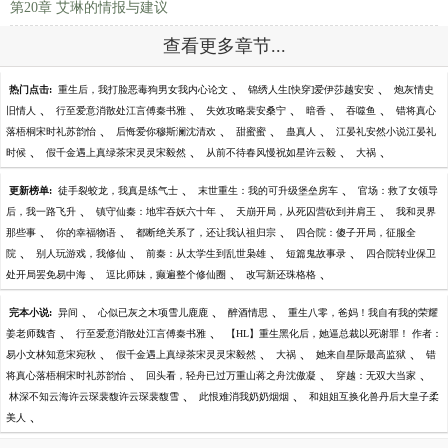
第20章 艾琳的情报与建议
查看更多章节...
、
、
热门点击:
重生后，我打脸恶毒狗男女我内心论文
锦绣人生[快穿]爱伊莎越安安
炮灰情史
、
、
、
、
、
旧情人
行至爱意消散处江言傅秦书雅
失效攻略裴安桑宁
暗香
吞噬鱼
错将真心
、
、
、
、
落梧桐宋时礼苏韵怡
后悔爱你穆斯澜沈清欢
甜蜜蜜
蛊真人
江晏礼安然小说江晏礼
、
、
、
、
时候
假千金遇上真绿茶宋灵灵宋毅然
从前不待春风慢祝如星许云毅
大祸
、
、
更新榜单:
徒手裂蛟龙，我真是练气士
末世重生：我的可升级堡垒房车
官场：救了女领导
、
、
、
后，我一路飞升
镇守仙秦：地牢吞妖六十年
天崩开局，从死囚营砍到并肩王
我和灵界
、
、
、
那些事
你的幸福物语
都断绝关系了，还让我认祖归宗
四合院：傻子开局，征服全
、
、
、
、
院
别人玩游戏，我修仙
前秦：从太学生到乱世枭雄
短篇鬼故事录
四合院转业保卫
、
、
、
处开局罢免易中海
逗比师妹，癫遍整个修仙圈
改写新还珠格格
、
、
、
完本小说:
异间
心似已灰之木项雪儿鹿鹿
醉酒情思
重生八零，爸妈！我自有我的荣耀
、
、
姜老师魏杳
行至爱意消散处江言傅秦书雅
【HL】重生黑化后，她逼总裁以死谢罪！ 作者：
、
、
、
、
易小文林知意宋宛秋
假千金遇上真绿茶宋灵灵宋毅然
大祸
她来自星际最高监狱
错
、
、
、
将真心落梧桐宋时礼苏韵怡
回头看，轻舟已过万重山蒋之舟沈傲凝
穿越：无双大当家
、
、
林深不知云海许云琛裴馥许云琛裴馥雪
此恨难消我奶奶烟烟
和姐姐互换化兽丹后大皇子柔
、
美人