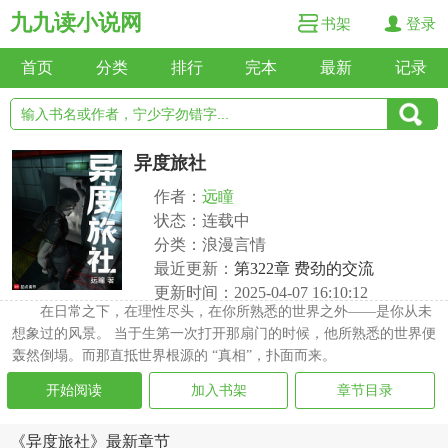
九九读小说网
书架
登录
首页
分类
排行
完本
最新
记录
异度旅社
作者：
远瞳
状态：连载中
分类：浪漫言情
最近更新：
第322章 费劲的交流
更新时间：2025-04-07 16:10:12
在日常之下，在理性尽头，在你所熟悉的世界之外——是你从未
想象过的风景。 当于生第一次打开那扇门的时候，他所熟悉的世界便
轰然倒塌。而那直抵世界根源的 “真相”，扑面而来。
开始阅读
加入书架
章节目录
《异度旅社》最新章节