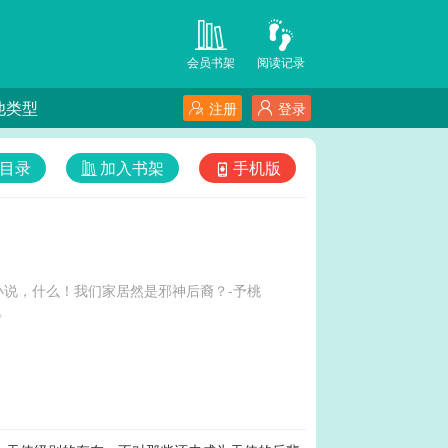
会员书架
阅读记录
他类型
注册
登录
目录
加入书架
手机版
说，什么！我们家居然是邪神后裔？-予桃
。