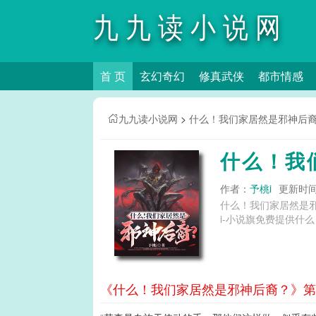
九九读小说网
首 页
玄幻奇幻
修真武侠
都市情感
九九读小说网
>
什么！我们家居然是邪神后
什么！我
作者：
予桃i
更新时间：2
什么！我们家居然是
i-小说旗免费提供什
《什么！我们家居然是邪神后裔？》第1