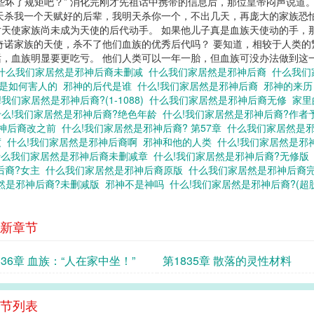
些坏了规矩吧？” 消化完刚才先祖话中携带的信息后，那位皇帝闷声说道
天杀我一个天赋好的后辈，我明天杀你一个，不出几天，再庞大的家族恐
天使家族尚未成为天使的后代动手。 如果他儿子真是血族天使动的手，
奇诺家族的天使，杀不了他们血族的优秀后代吗？ 要知道，相较于人类的
血族明显要更吃亏。 他们人类可以一年一胎，但血族可没办法做到这一点
什么我们家居然是邪神后裔未删减
什么我们家居然是邪神后裔
什么我们
是如何害人的
邪神的后代是谁
什么!我们家居然是邪神后裔
邪神的来
!我们家居然是邪神后裔?(1-1088)
什么我们家居然是邪神后裔无修
家里
什么!我们家居然是邪神后裔?绝色年龄
什么!我们家居然是邪神后裔?作者
邪神后裔改之前
什么!我们家居然是邪神后裔? 第57章
什么我们家居然是邪
度
什么!我们家居然是邪神后裔啊
邪神和他的人类
什么!我们家居然是邪神
什么我们家居然是邪神后裔未删减章
什么!我们家居然是邪神后裔?无修
后裔?女主
什么我们家居然是邪神后裔原版
什么我们家居然是邪神后裔
居然是邪神后裔?未删减版
邪神不是神吗
什么!我们家居然是邪神后裔?(超
新章节
836章 血族：“人在家中坐！”
第1835章 散落的灵性材料
节列表