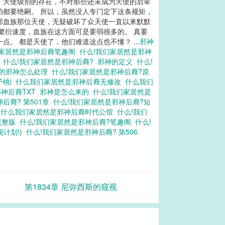
。 天使级别的存在，不对那些还未成为天使的后辈
怕都要绝嗣。 所以，虽然没人专门定下这条规矩，
那血族那位天使，无疑破坏了众天使一直以来默默
繁衍速度，血族在这方面可是要弱很多的。 真要
。 都是天使了，他们难道这点也不懂？ ...
邪神
家居然是邪神后裔笔趣阁
什么!我们家居然是邪神
历
什么!我们家居然是邪神后裔?
邪神的定义
什么!
的邪神怎么处理
什么!我们家居然是邪神后裔?原
予桃i
什么我们家居然是邪神后裔无修改
什么我们
神后裔TXT
邪神是怎么来的
什么!我们家居然是
后裔? 第501章
什么!我们家居然是邪神后裔?短
版
什么我们家居然是邪神后裔时代公馆
什么!我们
完整版
什么!我们家居然是邪神后裔?笔趣阁
什么!
脱计划!)
什么!我们家居然是邪神后裔? 第506
第1834章 尼弥西斯的窥视