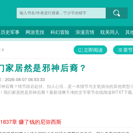
历史军事
网游竞技
科幻冒险
浪漫言情
耽美同人
其
立即阅读
章节
裔？
们家居然是邪神后裔？
026-08-07 06:53:33
邪神后裔？情节跌宕起伏、扣人心弦，是一本情节与文笔俱佳的其他类型小
么！我们家居然是邪神后裔？最新清爽干净的文字章节在线阅读和TXT下载
837章 赚了钱的尼弥西斯