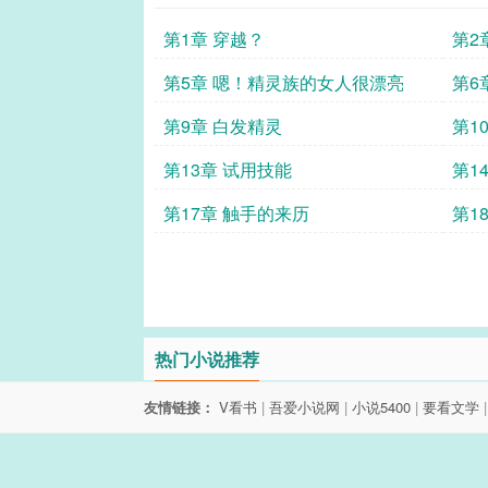
第1章 穿越？
第2
第5章 嗯！精灵族的女人很漂亮
第6
第9章 白发精灵
第1
第13章 试用技能
第1
第17章 触手的来历
第1
热门小说推荐
友情链接：
V看书
|
吾爱小说网
|
小说5400
|
要看文学