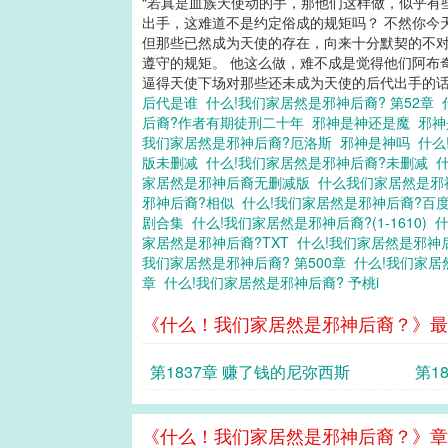
“若真是血族天使动的手，那他们这样做，似乎有
出手，这难道不是约定俗成的规矩吗？ 不然你今
但那些已然成为天使的存在，向来十分默契的不对
遵守的规矩。 他这么做，难不成是觉得他们阿布
逼得天使下场对那些还未成为天使的后代出手的话，
后代是谁
什么!我们家居然是邪神后裔? 第52章
后裔?作者有期徒刑二十年
邪神是神还是魔
邪神
我们家居然是邪神后裔?厄洛斯
邪神是神吗
什么
版未删减
什么!我们家居然是邪神后裔?未删减
家居然是邪神后裔无删减版
什么我们家居然是
邪神后裔?相似
什么!我们家居然是邪神后裔?百
剧合集
什么!我们家居然是邪神后裔?(1-1610)
家居然是邪神后裔?TXT
什么!我们家居然是邪神
我们家居然是邪神后裔? 第500章
什么!我们家
章
什么!我们家居然是邪神后裔? 予桃i
《什么！我们家居然是邪神后裔？》最
第1837章 赚了钱的尼弥西斯
第1
《什么！我们家居然是邪神后裔？》章