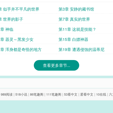
章 似乎并不平凡的世界
第3章 安静的藏书馆
章 世界的影子
第7章 真实的世界
0章 神临
第11章 这就是技能？
4章 器灵～黑发少女
第15章 白嫖神器
8章 浑身都是奇怪的地方
第19章 遭遇侵蚀的温蒂尼
查看更多章节...
|
989阅读
|
518小说
|
86笔趣阁
|
111笔趣阁
|
53看中文
|
爱看中文
|
10在线
|
六