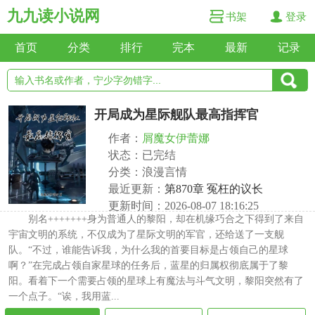
九九读小说网
书架
登录
首页
分类
排行
完本
最新
记录
开局成为星际舰队最高指挥官
作者：
屑魔女伊蕾娜
状态：已完结
分类：浪漫言情
最近更新：
第870章 冤枉的议长
更新时间：2026-08-07 18:16:25
别名+++++++身为普通人的黎阳，却在机缘巧合之下得到了来自
宇宙文明的系统，不仅成为了星际文明的军官，还给送了一支舰
队。“不过，谁能告诉我，为什么我的首要目标是占领自己的星球
啊？”在完成占领自家星球的任务后，蓝星的归属权彻底属于了黎
阳。看着下一个需要占领的星球上有魔法与斗气文明，黎阳突然有了
一个点子。“诶，我用蓝...