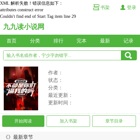
XML 解析失败！错误信息如下：
书架
登录
attributes construct error
Couldn't find end of Start Tag item line 29
九九读小说网
首页
分类
排行
完本
最新
记录
作者：
状态：
分类：
最近更新：
更新时间：
开始阅读
加入书架
章节目录
《》最新章节