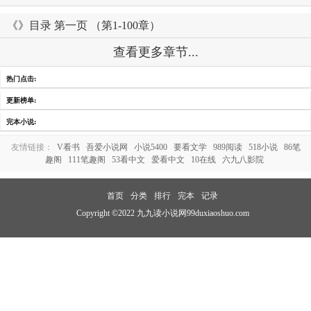
《》目录 第一页 （第1-100章）
查看更多章节...
热门点击:
更新榜单:
完本小说:
友情链接：
V看书
吾爱小说网
小说5400
要看文学
989阅读
518小说
86笔
趣阁
111笔趣阁
53看中文
爱看中文
10在线
六九八影院
首页
分类
排行
完本
记录
Copyright ©2022 九九读小说网99duxiaoshuo.com