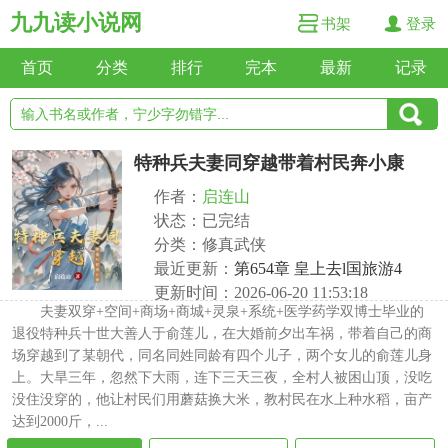
九九读小说网
书架
登录
首页
分类
排行
完本
最新
记录
特种兵夫妻同穿越带着村民奔小康
作者：
启连山
状态：已完结
分类：修真武侠
最近更新：
第654章 皇上去l国旅游4
更新时间：2026-06-20 11:53:18
夫妻双穿+空间+商场+商城+灵泉+系统+医学药学双博士毕业的
退役特种兵十世大善人于俞莲儿，在大婚前夕出车祸，带着自己的商
场穿越到了某朝代，同名同姓同龄有四个儿子，两个女儿的俞莲儿身
上。大旱三年，忽然下大雨，连下三天三夜，全村人被困山顶，没吃
没住没穿的，他让村民们用蘑菇换大米，教村民在水上种水稻，亩产
达到2000斤，...