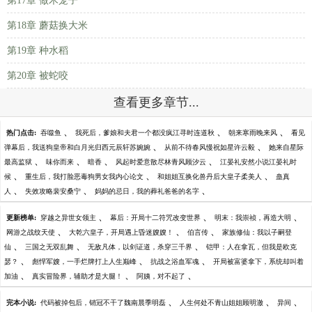
第17章 做木笼子
第18章 蘑菇换大米
第19章 种水稻
第20章 被蛇咬
查看更多章节...
、
、
、
热门点击:
吞噬鱼
我死后，爹娘和夫君一个都没疯江寻时连道秋
朝来寒雨晚来风
看见
、
、
弹幕后，我送狗皇帝和白月光归西元辰轩苏婉婉
从前不待春风慢祝如星许云毅
她来自星际
、
、
、
、
最高监狱
味你而来
暗香
风起时爱意散尽林青风顾汐云
江晏礼安然小说江晏礼时
、
、
、
候
重生后，我打脸恶毒狗男女我内心论文
和姐姐互换化兽丹后大皇子柔美人
蛊真
、
、
、
人
失效攻略裴安桑宁
妈妈的忌日，我的葬礼爸爸的名字
、
、
、
更新榜单:
穿越之异世女领主
幕后：开局十二符咒改变世界
明末：我崇祯，再造大明
、
、
、
网游之战纹天使
大乾六皇子，开局遇上昏迷嫂嫂！
伯言传
家族修仙：我以子嗣登
、
、
、
仙
三国之无双乱舞
无敌凡体，以剑证道，杀穿三千界
铠甲：人在拿瓦，但我是欧克
、
、
、
瑟？
彪悍军嫂，一手烂牌打上人生巅峰
抗战之浴血军魂
开局被富婆拿下，系统却叫着
、
、
、
加油
真实冒险界，辅助才是大腿！
阿姨，对不起了
、
、
、
完本小说:
代码被掉包后，销冠不干了魏南晨季明磊
人生何处不青山姐姐顾明澈
异间