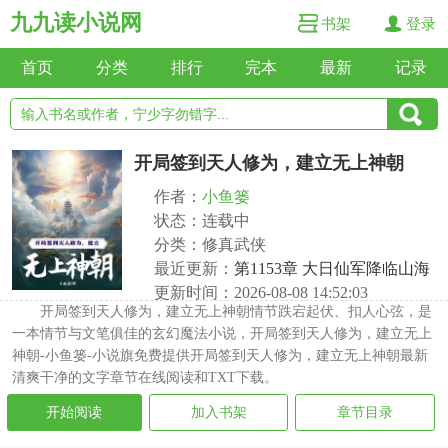
九九读小说网
书架
登录
首页
分类
排行
完本
最新
记录
开局签到天人修为，建立无上神朝
作者：
小鱼篓
状态：连载中
分类：修真武侠
最近更新：
第1153章 大日仙军降临山海
更新时间：2026-08-08 14:52:03
开局签到天人修为，建立无上神朝情节跌宕起伏、扣人心弦，是
一本情节与文笔俱佳的玄幻魔法小说，开局签到天人修为，建立无上
神朝-小鱼篓-小说旗免费提供开局签到天人修为，建立无上神朝最新
清爽干净的文字章节在线阅读和TXT下载。
开始阅读
加入书架
章节目录