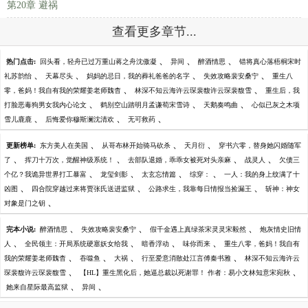
第20章 避祸
查看更多章节...
、
、
、
热门点击:
回头看，轻舟已过万重山蒋之舟沈傲凝
异间
醉酒情思
错将真心落梧桐宋时
、
、
、
、
礼苏韵怡
天幕尽头
妈妈的忌日，我的葬礼爸爸的名字
失效攻略裴安桑宁
重生八
、
、
零，爸妈！我自有我的荣耀姜老师魏杳
林深不知云海许云琛裴馥许云琛裴馥雪
重生后，我
、
、
、
打脸恶毒狗男女我内心论文
鹤别空山踏明月孟谦荀宋雪诗
天鹅奏鸣曲
心似已灰之木项
、
、
、
雪儿鹿鹿
后悔爱你穆斯澜沈清欢
无可救药
、
、
、
更新榜单:
东方美人在美国
从哥布林开始骑马砍杀
天月衍
穿书六零，替身她闪婚随军
、
、
、
、
了
挥刀十万次，觉醒神级系统！
去部队退婚，乖乖女被死对头亲麻
战灵人
欠债三
、
、
、
、
个亿？我诡异世界打工暴富
龙玺剑影
太玄忘情篇
综穿：
一人：我的身上纹满了十
、
、
、
凶图
四合院穿越过来将贾张氏送进监狱
公路求生，我靠每日情报当捡漏王
斩神：神女
、
对象是门之钥
、
、
、
完本小说:
醉酒情思
失效攻略裴安桑宁
假千金遇上真绿茶宋灵灵宋毅然
炮灰情史旧情
、
、
、
、
人
全民领主：开局系统硬塞妖女给我
暗香浮动
味你而来
重生八零，爸妈！我自有
、
、
、
、
我的荣耀姜老师魏杳
吞噬鱼
大祸
行至爱意消散处江言傅秦书雅
林深不知云海许云
、
、
琛裴馥许云琛裴馥雪
【HL】重生黑化后，她逼总裁以死谢罪！ 作者：易小文林知意宋宛秋
、
、
她来自星际最高监狱
异间