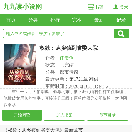
九九读小说网
书架
登录
首页
分类
排行
完本
最新
记录
权欲：从乡镇到省委大院
作者：
任羡鱼
状态：已完结
分类：都市情感
最近更新：
第1721章 翻供
更新时间：2026-08-02 11:34:12
重生一世，大伯嘲讽，领导刁难，被下派到山村任村主任助理，
他撞破女局长的情事，直接连升三级！原单位领导立即换脸，对他阿
谀奉承！...
开始阅读
加入书架
章节目录
《权欲：从乡镇到省委大院》最新章节