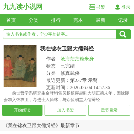
九九读小说网
书架
登录
首页
分类
排行
完本
最新
记录
我在锦衣卫跟大儒辩经
作者：
沧海茫茫粒米身
状态：已完结
分类：修真武侠
最近更新：
第237章 示警
更新时间：2026-06-04 14:57:36
前世哲学系研究生金牌销售员杨植穿越到大明正德末年，因缘际
会加入锦衣卫，考进士入翰林，与众位朝堂大儒辩经！...
开始阅读
加入书架
章节目录
《我在锦衣卫跟大儒辩经》最新章节