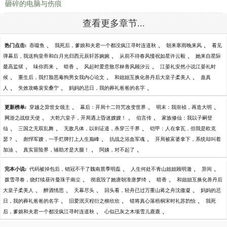
砸碎的电脑与伤痕
查看更多章节...
、
、
、
热门点击:
吞噬鱼
我死后，爹娘和夫君一个都没疯江寻时连道秋
朝来寒雨晚来风
看见
、
、
弹幕后，我送狗皇帝和白月光归西元辰轩苏婉婉
从前不待春风慢祝如星许云毅
她来自星际
、
、
、
、
最高监狱
味你而来
暗香
风起时爱意散尽林青风顾汐云
江晏礼安然小说江晏礼时
、
、
、
候
重生后，我打脸恶毒狗男女我内心论文
和姐姐互换化兽丹后大皇子柔美人
蛊真
、
、
、
人
失效攻略裴安桑宁
妈妈的忌日，我的葬礼爸爸的名字
、
、
、
更新榜单:
穿越之异世女领主
幕后：开局十二符咒改变世界
明末：我崇祯，再造大明
、
、
、
网游之战纹天使
大乾六皇子，开局遇上昏迷嫂嫂！
伯言传
家族修仙：我以子嗣登
、
、
、
仙
三国之无双乱舞
无敌凡体，以剑证道，杀穿三千界
铠甲：人在拿瓦，但我是欧克
、
、
、
瑟？
彪悍军嫂，一手烂牌打上人生巅峰
抗战之浴血军魂
开局被富婆拿下，系统却叫着
、
、
、
加油
真实冒险界，辅助才是大腿！
阿姨，对不起了
、
、
、
完本小说:
代码被掉包后，销冠不干了魏南晨季明磊
人生何处不青山姐姐顾明澈
异间
、
、
、
拨雪寻春，烧灯续昼许曼珠于南尘
彻底毁了她唐朝淮唐梦绮
暗香
和姐姐互换化兽丹后
、
、
、
、
大皇子柔美人
醉酒情思
天幕尽头
回头看，轻舟已过万重山蒋之舟沈傲凝
妈妈的忌
、
、
、
日，我的葬礼爸爸的名字
旧爱泯灭程衍之柳欣欣
错将真心落梧桐宋时礼苏韵怡
我死
、
、
后，爹娘和夫君一个都没疯江寻时连道秋
心似已灰之木项雪儿鹿鹿