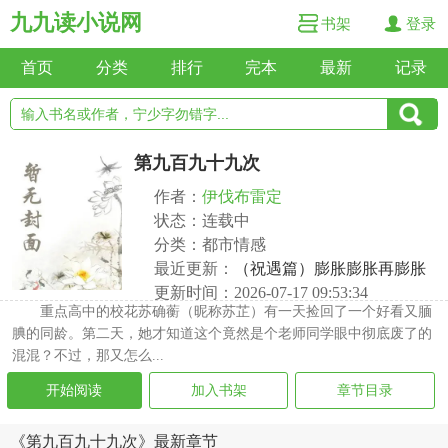
九九读小说网
书架
登录
首页
分类
排行
完本
最新
记录
第九百九十九次
作者：
伊伐布雷定
状态：连载中
分类：都市情感
最近更新：
（祝遇篇）膨胀膨胀再膨胀
更新时间：2026-07-17 09:53:34
重点高中的校花苏确蘅（昵称苏芷）有一天捡回了一个好看又腼
腆的同龄。第二天，她才知道这个竟然是个老师同学眼中彻底废了的
混混？不过，那又怎么...
开始阅读
加入书架
章节目录
《第九百九十九次》最新章节