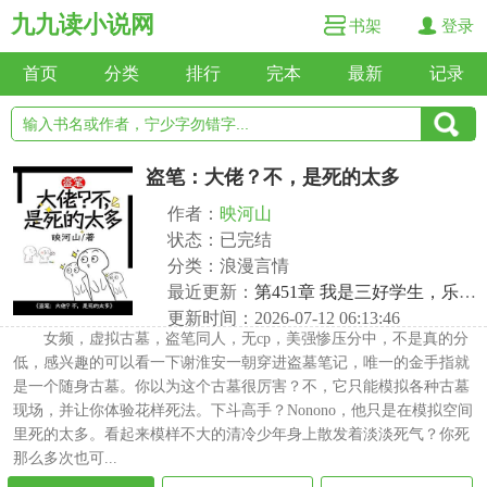
九九读小说网
书架
登录
首页
分类
排行
完本
最新
记录
盗笔：大佬？不，是死的太多
作者：
映河山
状态：已完结
分类：浪漫言情
最近更新：
第451章 我是三好学生，乐于助人的那种
更新时间：2026-07-12 06:13:46
女频，虚拟古墓，盗笔同人，无cp，美强惨压分中，不是真的分
低，感兴趣的可以看一下谢淮安一朝穿进盗墓笔记，唯一的金手指就
是一个随身古墓。你以为这个古墓很厉害？不，它只能模拟各种古墓
现场，并让你体验花样死法。下斗高手？Nonono，他只是在模拟空间
里死的太多。看起来模样不大的清冷少年身上散发着淡淡死气？你死
那么多次也可...