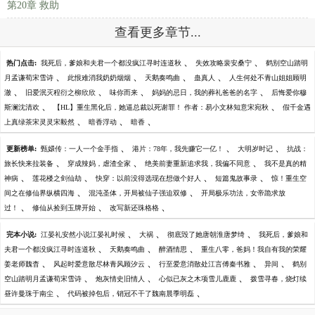
第20章 救助
查看更多章节...
、
、
热门点击:
我死后，爹娘和夫君一个都没疯江寻时连道秋
失效攻略裴安桑宁
鹤别空山踏明
、
、
、
、
月孟谦荀宋雪诗
此恨难消我奶奶烟烟
天鹅奏鸣曲
蛊真人
人生何处不青山姐姐顾明
、
、
、
、
澈
旧爱泯灭程衍之柳欣欣
味你而来
妈妈的忌日，我的葬礼爸爸的名字
后悔爱你穆
、
、
斯澜沈清欢
【HL】重生黑化后，她逼总裁以死谢罪！ 作者：易小文林知意宋宛秋
假千金遇
、
、
、
上真绿茶宋灵灵宋毅然
暗香浮动
暗香
、
、
、
更新榜单:
甄嬛传：一人一个金手指
港片：78年，我先赚它一亿！
大明岁时记
抗战：
、
、
、
旅长快来拉装备
穿成辣妈，虐渣全家
绝美前妻重新追求我，我偏不同意
我不是真的精
、
、
、
、
神病
莲花楼之剑仙劫
快穿：以前没得选现在想做个好人
短篇鬼故事录
惊！重生空
、
、
间之在修仙界纵横四海
混沌圣体，开局被仙子强迫双修
开局极乐功法，女帝跪求放
、
、
、
过！
修仙从捡到玉牌开始
改写新还珠格格
、
、
、
完本小说:
江晏礼安然小说江晏礼时候
大祸
彻底毁了她唐朝淮唐梦绮
我死后，爹娘和
、
、
、
夫君一个都没疯江寻时连道秋
天鹅奏鸣曲
醉酒情思
重生八零，爸妈！我自有我的荣耀
、
、
、
、
姜老师魏杳
风起时爱意散尽林青风顾汐云
行至爱意消散处江言傅秦书雅
异间
鹤别
、
、
、
空山踏明月孟谦荀宋雪诗
炮灰情史旧情人
心似已灰之木项雪儿鹿鹿
拨雪寻春，烧灯续
、
、
昼许曼珠于南尘
代码被掉包后，销冠不干了魏南晨季明磊