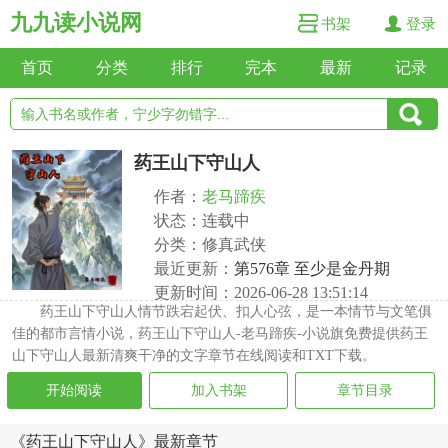
九九读小说网
书架
登录
首页
分类
排行
完本
最新
记录
药王山下守山人
作者：
老马蹄疾
状态：连载中
分类：修真武侠
最近更新：
第576章 至少是金丹期
更新时间：2026-06-28 13:51:14
药王山下守山人情节跌宕起伏、扣人心弦，是一本情节与文笔俱
佳的都市言情小说，药王山下守山人-老马蹄疾-小说旗免费提供药王
山下守山人最新清爽干净的文字章节在线阅读和TXT下载。
开始阅读
加入书架
章节目录
《药王山下守山人》最新章节