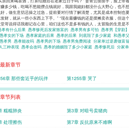
买票回来喝喜酒，打算结婚后在老家过日子吗？” 姜青云摆摆手，脸上带
求赚多少钱，吃喝不愁能攒点钱就好，我跟我媳妇都没什么大野心，也不想
就好，做生意切忌操之过急，提前要对行情了解清楚，尤其是成本控制也要
发财，就从一些小东西上下手。” “现在最赚钱的还是摆摊卖衣服，但这
大堂哥说得话我都记在心里，咱们这也不是多有钱的人，太冒险的生意是不
愚孝有什么后果
愚孝惨死后发家致富的
愚孝男有多可怕
愚孝男【穿剧
愚孝女的下场
愚孝家庭的后果
愚孝的后果
到底毁了多少家庭
和愚孝
愚孝男
愚孝能改吗
愚孝男的下场
愚孝男免费阅读
分家单过逆袭做富翁
人三种表现
愚孝会改吗
愚孝的婚姻毁了多少小家庭
愚孝惨死后
分家单
最新章节
256章 那些套近乎的玩伴
第1255章 哭了
章节列表
章 糯糯肺炎
第3章 对暗号卖猪肉
章 处理擦伤
第7章 反抗原来不难啊