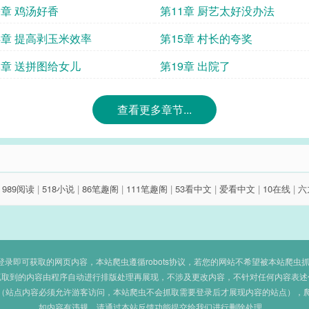
0章 鸡汤好香
第11章 厨艺太好没办法
4章 提高剥玉米效率
第15章 村长的夸奖
8章 送拼图给女儿
第19章 出院了
查看更多章节...
|
989阅读
|
518小说
|
86笔趣阁
|
111笔趣阁
|
53看中文
|
爱看中文
|
10在线
|
六
即可获取的网页内容，本站爬虫遵循robots协议，若您的网站不希望被本站爬虫抓取，可
抓取到的内容由程序自动进行排版处理再展现，不涉及更改内容，不针对任何内容表述
（站点内容必须允许游客访问，本站爬虫不会抓取需要登录后才展现内容的站点），
如内容有违规，请通过本站反馈功能提交给我们进行删除处理。