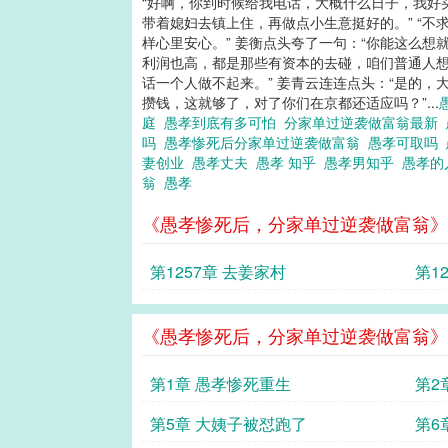
“好啊，你到时候给我电话，大概什么日子，我好
带着媳妇去镇上住，再做点小生意挺好的。” “不
样心里安心。” 姜衡点头夸了一句：“你能这么想
利润也高，都是那些有资本的去碰，咱们普通人想
话一个人做不起来。” 姜青云连连点头：“是的，
攒钱，这就够了，对了你们在京都还适应吗？”...
庭
愚孝到底有多可怕
分家单过逆袭做富翁最新
吗
愚孝惨死后分家单过逆袭做富翁
愚孝可取吗
妻创业
愚孝丈夫
愚孝 知乎
愚孝男知乎
愚孝的
翁
愚孝
《愚孝惨死后，分家单过逆袭做富翁》
第1257章 去姜家村
第1
《愚孝惨死后，分家单过逆袭做富翁》
第1章 愚孝惨死重生
第2
第5章 大姨子被怼跑了
第6