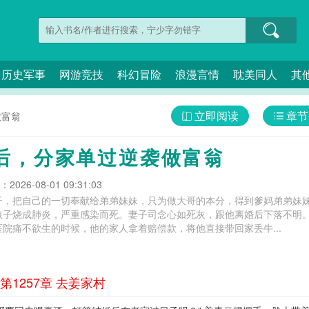
历史军事
网游竞技
科幻冒险
浪漫言情
耽美同人
其
立即阅读
章节
做富翁
后，分家单过逆袭做富翁
026-08-01 09:31:03
子，把自己的一切奉献给弟弟妹妹，只为做大哥的本分，得到爹妈弟弟妹
孩子烧成肺炎，严重感染而死。妻子司念心如死灰，跟他离婚后下落不明
院痛不欲生的时候，他的家人拿着赔偿款，将他直接带回家丢牛...
1257章 去姜家村