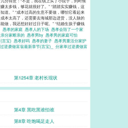
着几分得意：“不是，我在镇上买了小院子，到时候
赚太多钱，够花就很好了。” “踏踏实实赚钱，这
知道。” “成本过高的生意不要做，哪怕它看起来
个成本太高了，还需要去海城那边进货，没人脉的
能做，我还想好好过日子呢。” “结婚生孩子赚钱
】
愚孝的家庭
愚孝人的下场
愚孝会毁了一个家
父亲分家断亲的
愚孝男by
愚孝男的家庭可怕
(言宝)
愚孝好吗
愚孝的妻子
愚孝男重活分家护
过逆袭做富翁最新章节(言宝)_
分家单过逆袭做富
第1254章 老村长现状
第4章 黑吃黑谁怕谁
第8章 吃饱喝足走人