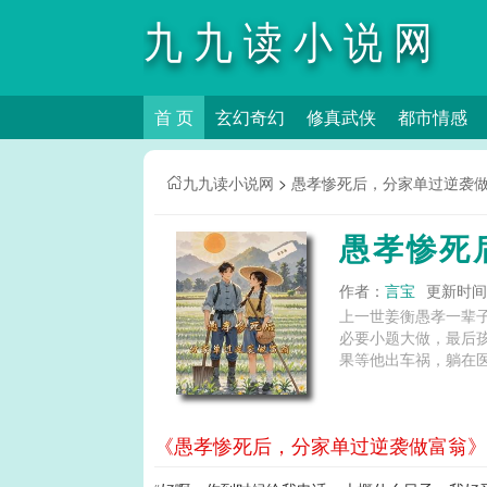
九九读小说网
首 页
玄幻奇幻
修真武侠
都市情感
九九读小说网
>
愚孝惨死后，分家单过逆袭
愚孝惨死
作者：
言宝
更新时间：2
上一世姜衡愚孝一辈
必要小题大做，最后
果等他出车祸，躺在医
《愚孝惨死后，分家单过逆袭做富翁》第