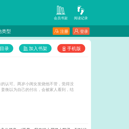
会员书架
阅读记录
他类型
注册
登录
目录
加入书架
手机版
妹的认可。两岁小闺女发烧他不管，觉得没
。姜衡以为自己的付出，会被家人看到，结