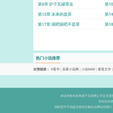
第9章 炉子瓦罐带走
第1
第13章 未来的盘算
第1
第17章 闹吧闹吧不是罪
第1
热门小说推荐
友情链接：
V看书
|
吾爱小说网
|
小说5400
|
要看文学
本站所有内容来源于互联网公开且无需登录
本站仅对
同时您可手动提交相关目标站点网址给我们