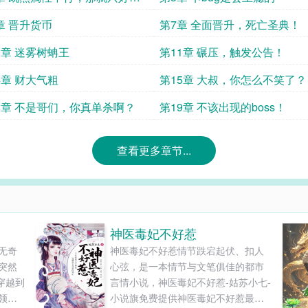
g了！
章 晋升货币
第7章 全面晋升，死亡圣典！
0章 迷雾树蚺王
第11章 碾压，触发公告！
4章 财大气粗
第15章 大叔，你怎么不笑了？
8章 不是哥们，你真单杀啊？
第19章 不该出现的boss！
查看更多章节...
神医毒妃不好惹
无奇
神医毒妃不好惹情节跌宕起伏、扣人
突然
心弦，是一本情节与文笔俱佳的都市
a穿越到
言情小说，神医毒妃不好惹-姑苏小七-
领在
小说旗免费提供神医毒妃不好惹最新