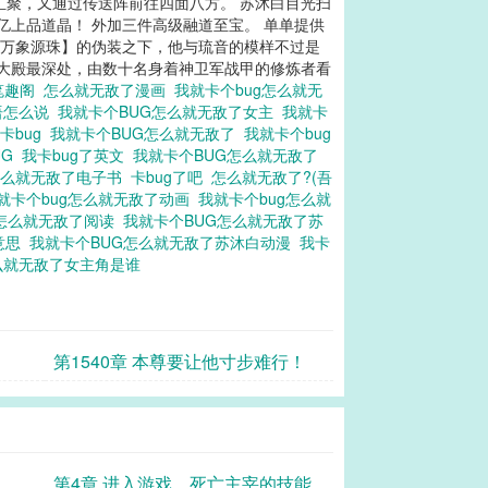
汇聚，又通过传送阵前往四面八方。 苏沐白目光扫
亿上品道晶！ 外加三件高级融道至宝。 单单提供
 【万象源珠】的伪装之下，他与琉音的模样不过是
于大殿最深处，由数十名身着神卫军战甲的修炼者看
笔趣阁
怎么就无敌了漫画
我就卡个bug怎么就无
英语怎么说
我就卡个BUG怎么就无敌了女主
我就卡
卡bug
我就卡个BUG怎么就无敌了
我就卡个bug
UG
我卡bug了英文
我就卡个BUG怎么就无敌了
怎么就无敌了电子书
卡bug了吧
怎么就无敌了?(吾
就卡个bug怎么就无敌了动画
我就卡个bug怎么就
怎么就无敌了阅读
我就卡个BUG怎么就无敌了苏
么意思
我就卡个BUG怎么就无敌了苏沐白动漫
我卡
怎么就无敌了女主角是谁
第1540章 本尊要让他寸步难行！
第4章 进入游戏，死亡主宰的技能