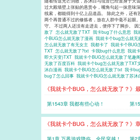
随着传送光芒消散，苏沐白与琉音已经置身于天雷
过大殿墙壁上张贴的悬赏令，嘴角勾起一抹意味深
线索，都能得到十亿上品道晶。 除此之外，还有苏
两个再普通不过的修炼者，放在人群中毫不起眼。
守。 不过两人还没有走进去，便停下了脚步。 因
敌了
怎么就无敌了TXT
我卡bug了什么意思
我
个BUG怎么就无敌了漫画
我就卡个bug怎么就无敌
怎么就无敌了有无女主
我都卡了
我就卡个BU
TXT
怎么就无敌了?txt
卡我bug什么意思
我就卡
即大灾变)TXT
我就卡个BUG怎么就无敌了笔趣
无敌了百度百科
我就卡个bug怎么就无敌了TX
沐白漫画
我就卡个BUG怎么就无敌了txt
我卡b
bug了怎么回事
我就卡个BUG怎么就无敌了苏
《我就卡个BUG，怎么就无敌了？》
第1543章 我都有些心动！
第1
《我就卡个BUG，怎么就无敌了？》
第1章 万界游戏降临，全民穿越！
第2