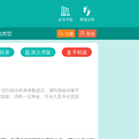
会员书架
阅读记录
他类型
注册
登录
目录
加入书架
手机版
，但扫描当前身体数据后，属性面板却惨不
赋技能，消耗一定寿命，可永久晋升任意技