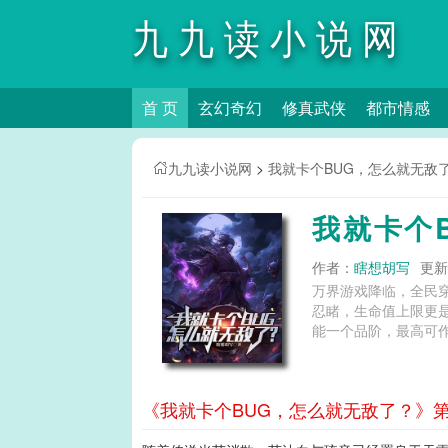
九九读小说网
首 页
玄幻奇幻
修真武侠
都市情感
九九读小说网
>
我就卡个BUG，怎么就无敌
我就卡个
作者：
瞎想胡写
更新时
万界游戏降临，全民
忍睹，生命值上限更
能一个品阶，最高可作
《我就卡个BUG，怎么就无敌了？》第1