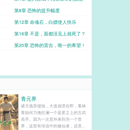
第8章 恐怖的提升幅度
第12章 命魂石，白嫖使人快乐
第16章 不是，面都没见上就死了？
第20章 恐怖的雷吉，唯一的希望！
青元界
诸天诡异侵蚀，大道崩溃在即，看林
青如何力挽狂澜一个蓝星之上的古武
高手。因为一次意外来到另一个世
界，这里有传说中的修仙者，还意外