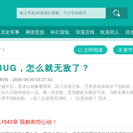
历史军事
网游竞技
科幻冒险
浪漫言情
耽美同人
其
立即阅读
章节
了？
BUG，怎么就无敌了？
间：2026-08-05 03:37:42
穿越开启，苏沐白却惨遭背刺，陷入弥留之际。万界游戏虽保住了他的命
是永久只能停留在一点。唯一的安慰，是觉醒的天赋还不错。:S级专属天
用于S级技能。（前三次使用无消耗。）“任意技能？”苏沐...
543章 我都有些心动！