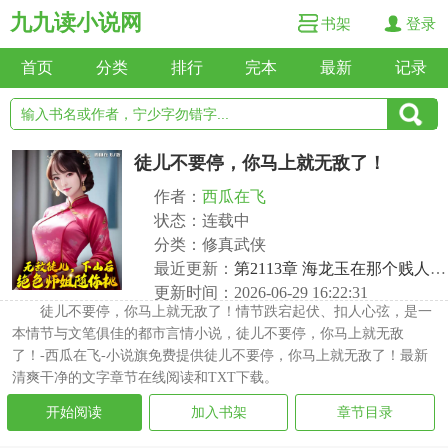
九九读小说网
书架
登录
首页
分类
排行
完本
最新
记录
徒儿不要停，你马上就无敌了！
作者：
西瓜在飞
状态：连载中
分类：修真武侠
最近更新：
第2113章 海龙玉在那个贱人手里
更新时间：2026-06-29 16:22:31
徒儿不要停，你马上就无敌了！情节跌宕起伏、扣人心弦，是一
本情节与文笔俱佳的都市言情小说，徒儿不要停，你马上就无敌
了！-西瓜在飞-小说旗免费提供徒儿不要停，你马上就无敌了！最新
清爽干净的文字章节在线阅读和TXT下载。
开始阅读
加入书架
章节目录