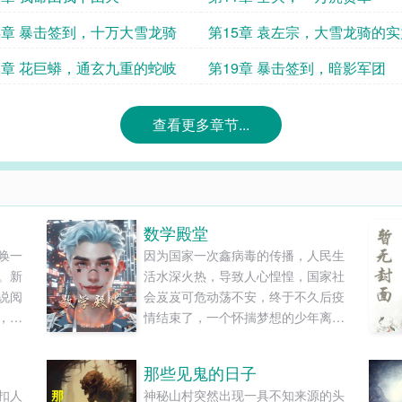
4章 暴击签到，十万大雪龙骑
第15章 袁左宗，大雪龙骑的实
8章 花巨蟒，通玄九重的蛇岐
第19章 暴击签到，暗影军团
查看更多章节...
数学殿堂
唤一
因为国家一次鑫病毒的传播，人民生
。新
活水深火热，导致人心惶惶，国家社
说阅
会岌岌可危动荡不安，终于不久后疫
，你
情结束了，一个怀揣梦想的少年离家
努力
出走背井离乡，误入时空黑洞，来到
时空长河，看见文明的毁灭与重生，
那些见鬼的日子
发现了一切文明的起源——数学圣
扣人
神秘山村突然出现一具不知来源的头
殿……......