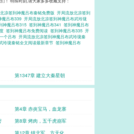
们！ 特殊时刻,请大家多多收藏支持：
放北凉签到神魔吕布秦铭免费版
开局流放北凉签到
神魔吕布339
开局流放北凉签到神魔吕布武玲珑
到神魔吕布315
签到神魔吕布341
签到神魔吕布
百度
签到神魔吕布免费阅读
签到神魔吕布335
开
到一个吕布
开局流放北凉签到神魔吕布武玲珑秦
武玲珑秦铭全文阅读最新章节
签到神魔吕布
第1347章 建立大秦星朝
第4章 赤炎宝马，血龙寨
密
第8章 烤肉，五千虎崩军
第12章 镇北军，方天化