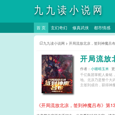
九九读小说网
首 页
玄幻奇幻
修真武侠
都市情感
九九读小说网
>
开局流放北凉，签到神魔吕
开局流放
作者：
小猪啃玉米
更
千亿集团掌舵人秦铭
地。北凉乃是整个大
主签到成功，获得神魔
《开局流放北凉，签到神魔吕布》第13