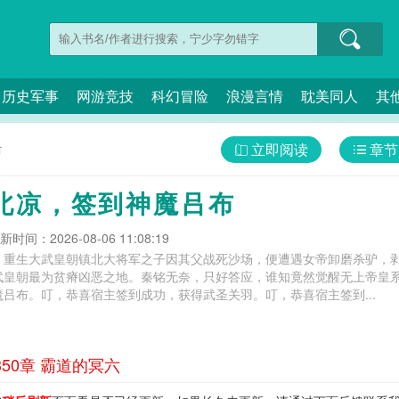
历史军事
网游竞技
科幻冒险
浪漫言情
耽美同人
其
立即阅读
章节
布
北凉，签到神魔吕布
新时间：2026-08-06 11:08:19
，重生大武皇朝镇北大将军之子因其父战死沙场，便遭遇女帝卸磨杀驴，
武皇朝最为贫瘠凶恶之地。秦铭无奈，只好答应，谁知竟然觉醒无上帝皇
吕布。叮，恭喜宿主签到成功，获得武圣关羽。叮，恭喜宿主签到...
50章 霸道的冥六