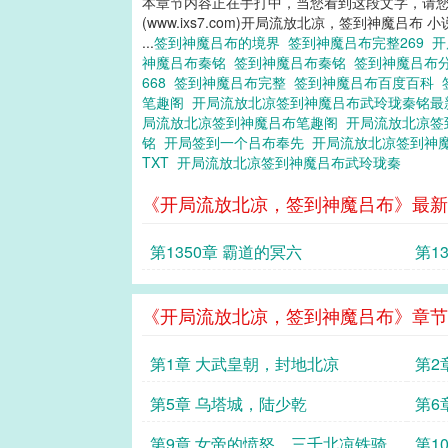
本章节内容正在手打中，当您看到这段文字，请
(www.ixs7.com)开局流放北凉，签到神魔吕布 
...
签到神魔吕布的境界
签到神魔吕布完整269
开
神魔吕布秦铭
签到神魔吕布秦铭
签到神魔吕布
668
签到神魔吕布完整
签到神魔吕布百度百科
笔趣阁
开局流放北凉签到神魔吕布武玲珑秦铭
局流放北凉签到神魔吕布笔趣阁
开局流放北凉签
铭
开局签到一个吕布奉先
开局流放北凉签到神
TXT
开局流放北凉签到神魔吕布武玲珑秦
《开局流放北凉，签到神魔吕布》最新
第1350章 霸道的冥六
第1
《开局流放北凉，签到神魔吕布》章节
第1章 大武皇朝，封地北凉
第2
第5章 乌塔城，陆少乾
第6
第9章 女帝的愤怒，三千北凉铁骑
第1