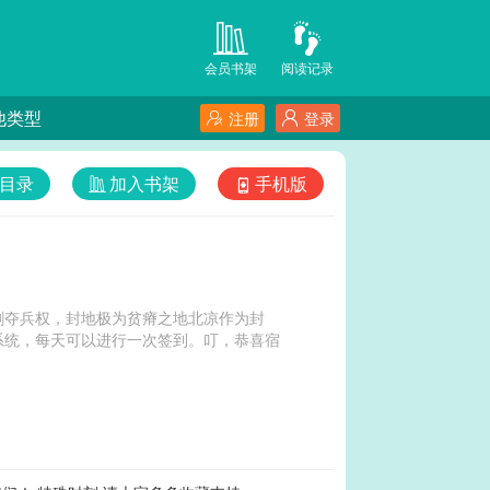
会员书架
阅读记录
他类型
注册
登录
目录
加入书架
手机版
剥夺兵权，封地极为贫瘠之地北凉作为封
系统，每天可以进行一次签到。叮，恭喜宿