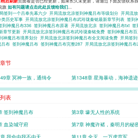
您
稍后刷新
页面看是否已经更新，如果长久未更新，请通过下面反馈联系我
小说旗
如有问题请点击此处反馈给我们
...
局签到一个吕奉先幕六少
开局流放北凉签到神魔吕布等级划分
开局流
分类历史军事
开局流放北凉签到神魔吕布武玲珑秦铭最新章节列表
签到
签到神魔吕布336
签到神魔吕布原著
开局流放北凉
签到神魔吕布txt
签
最新章节更新
开局流放北凉签到神魔吕布武玲珑秦铭免费
签到神魔吕布
到神魔吕布境界划分
开局流放北凉签到神魔吕布全文阅读免费
开局签
魔吕布
签到神魔吕布
签到神魔吕布完整287
开局流放北凉签到神魔吕布
章节
349章 冥神一族，通缉令
第1348章 星海暴动，海神遗迹
列表
章 签到神魔吕布
第3章 壕无人性的系统
章 血染城守府
第7章 神魔许褚，秦明月的秘
0章 我命由我不由天
第11章 全灭，一万虎贲军