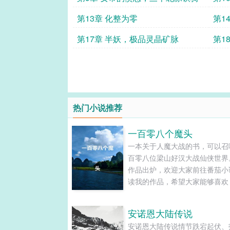
第13章 化整为零
第1
第17章 半妖，极品灵晶矿脉
第1
热门小说推荐
一百零八个魔头
一本关于人魔大战的书，可以召
百零八位梁山好汉大战仙侠世界
作品出炉，欢迎大家前往番茄小
读我的作品，希望大家能够喜欢
们的关注是我写作的动力，我会
讲好每个故事！......
安诺恩大陆传说
安诺恩大陆传说情节跌宕起伏、