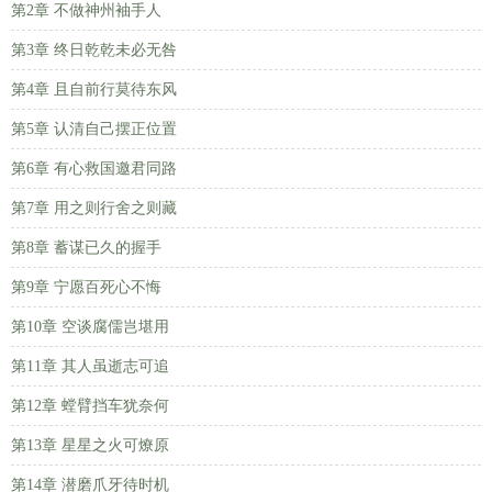
第2章 不做神州袖手人
第3章 终日乾乾未必无咎
第4章 且自前行莫待东风
第5章 认清自己摆正位置
第6章 有心救国邀君同路
第7章 用之则行舍之则藏
第8章 蓄谋已久的握手
第9章 宁愿百死心不悔
第10章 空谈腐儒岂堪用
第11章 其人虽逝志可追
第12章 螳臂挡车犹奈何
第13章 星星之火可燎原
第14章 潜磨爪牙待时机