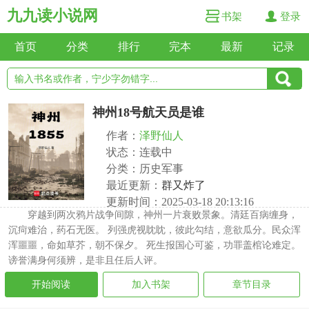
九九读小说网
书架
登录
首页
分类
排行
完本
最新
记录
神州18号航天员是谁
作者：
泽野仙人
状态：连载中
分类：历史军事
最近更新：
群又炸了
更新时间：2025-03-18 20:13:16
穿越到两次鸦片战争间隙，神州一片衰败景象。清廷百病缠身，
沉疴难治，药石无医。 列强虎视眈眈，彼此勾结，意欲瓜分。民众浑
浑噩噩，命如草芥，朝不保夕。 死生报国心可鉴，功罪盖棺论难定。
谤誉满身何须辨，是非且任后人评。
开始阅读
加入书架
章节目录