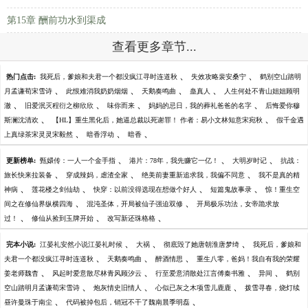
第15章 酬前功水到渠成
查看更多章节...
、
、
热门点击:
我死后，爹娘和夫君一个都没疯江寻时连道秋
失效攻略裴安桑宁
鹤别空山踏明
、
、
、
、
月孟谦荀宋雪诗
此恨难消我奶奶烟烟
天鹅奏鸣曲
蛊真人
人生何处不青山姐姐顾明
、
、
、
、
澈
旧爱泯灭程衍之柳欣欣
味你而来
妈妈的忌日，我的葬礼爸爸的名字
后悔爱你穆
、
、
斯澜沈清欢
【HL】重生黑化后，她逼总裁以死谢罪！ 作者：易小文林知意宋宛秋
假千金遇
、
、
、
上真绿茶宋灵灵宋毅然
暗香浮动
暗香
、
、
、
更新榜单:
甄嬛传：一人一个金手指
港片：78年，我先赚它一亿！
大明岁时记
抗战：
、
、
、
旅长快来拉装备
穿成辣妈，虐渣全家
绝美前妻重新追求我，我偏不同意
我不是真的精
、
、
、
、
神病
莲花楼之剑仙劫
快穿：以前没得选现在想做个好人
短篇鬼故事录
惊！重生空
、
、
间之在修仙界纵横四海
混沌圣体，开局被仙子强迫双修
开局极乐功法，女帝跪求放
、
、
、
过！
修仙从捡到玉牌开始
改写新还珠格格
、
、
、
完本小说:
江晏礼安然小说江晏礼时候
大祸
彻底毁了她唐朝淮唐梦绮
我死后，爹娘和
、
、
、
夫君一个都没疯江寻时连道秋
天鹅奏鸣曲
醉酒情思
重生八零，爸妈！我自有我的荣耀
、
、
、
、
姜老师魏杳
风起时爱意散尽林青风顾汐云
行至爱意消散处江言傅秦书雅
异间
鹤别
、
、
、
空山踏明月孟谦荀宋雪诗
炮灰情史旧情人
心似已灰之木项雪儿鹿鹿
拨雪寻春，烧灯续
、
、
昼许曼珠于南尘
代码被掉包后，销冠不干了魏南晨季明磊