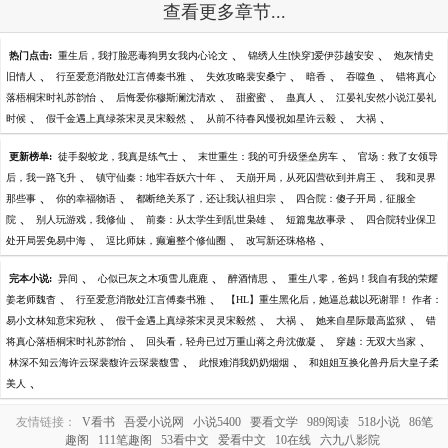
查看更多章节...
、
、
热门点击:
重生后，我打脸恶毒狗男女我内心论文
锦绣人生[快穿]爱伊莎越安安
炮灰情史
、
、
、
、
、
旧情人
行至爱意消散处江言傅秦书雅
失效攻略裴安桑宁
暗香
吞噬鱼
错将真心
、
、
、
、
落梧桐宋时礼苏韵怡
后悔爱你穆斯澜沈清欢
甜蜜蜜
蛊真人
江晏礼安然小说江晏礼
、
、
、
、
时候
假千金遇上真绿茶宋灵灵宋毅然
从前不待春风慢祝如星许云毅
大祸
、
、
更新榜单:
徒手裂蛟龙，我真是练气士
末世重生：我的可升级堡垒房车
官场：救了女领导
、
、
、
后，我一路飞升
镇守仙秦：地牢吞妖六十年
天崩开局，从死囚营砍到并肩王
我和灵界
、
、
、
那些事
你的幸福物语
都断绝关系了，还让我认祖归宗
四合院：傻子开局，征服全
、
、
、
、
院
别人玩游戏，我修仙
前秦：从太学生到乱世枭雄
短篇鬼故事录
四合院转业保卫
、
、
、
处开局罢免易中海
逗比师妹，癫遍整个修仙圈
改写新还珠格格
、
、
、
完本小说:
异间
心似已灰之木项雪儿鹿鹿
醉酒情思
重生八零，爸妈！我自有我的荣耀
、
、
姜老师魏杳
行至爱意消散处江言傅秦书雅
【HL】重生黑化后，她逼总裁以死谢罪！ 作者：
、
、
、
、
易小文林知意宋宛秋
假千金遇上真绿茶宋灵灵宋毅然
大祸
她来自星际最高监狱
错
、
、
、
将真心落梧桐宋时礼苏韵怡
回头看，轻舟已过万重山蒋之舟沈傲凝
穿越：无双大当家
、
、
林深不知云海许云琛裴馥许云琛裴馥雪
此恨难消我奶奶烟烟
和姐姐互换化兽丹后大皇子柔
、
美人
友情链接：
V看书
吾爱小说网
小说5400
要看文学
989阅读
518小说
86笔
趣阁
111笔趣阁
53看中文
爱看中文
10在线
六九八影院