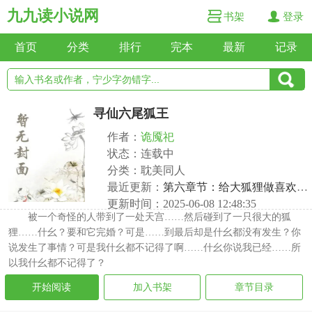
九九读小说网
书架
登录
首页
分类
排行
完本
最新
记录
寻仙六尾狐王
作者：
诡魇祀
状态：连载中
分类：耽美同人
最近更新：
第六章节：给大狐狸做喜欢的食物
更新时间：2025-06-08 12:48:35
被一个奇怪的人带到了一处天宫……然后碰到了一只很大的狐
狸……什幺？要和它完婚？可是……到最后却是什幺都没有发生？你
说发生了事情？可是我什幺都不记得了啊……什幺你说我已经……所
以我什幺都不记得了？
开始阅读
加入书架
章节目录