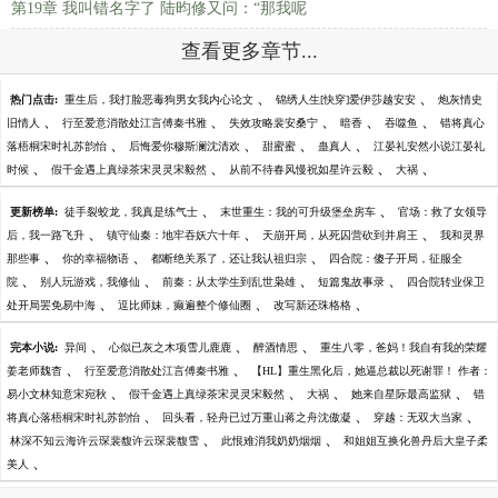
第19章 我叫错名字了 陆昀修又问：“那我呢
查看更多章节...
、
、
热门点击:
重生后，我打脸恶毒狗男女我内心论文
锦绣人生[快穿]爱伊莎越安安
炮灰情史
、
、
、
、
、
旧情人
行至爱意消散处江言傅秦书雅
失效攻略裴安桑宁
暗香
吞噬鱼
错将真心
、
、
、
、
落梧桐宋时礼苏韵怡
后悔爱你穆斯澜沈清欢
甜蜜蜜
蛊真人
江晏礼安然小说江晏礼
、
、
、
、
时候
假千金遇上真绿茶宋灵灵宋毅然
从前不待春风慢祝如星许云毅
大祸
、
、
更新榜单:
徒手裂蛟龙，我真是练气士
末世重生：我的可升级堡垒房车
官场：救了女领导
、
、
、
后，我一路飞升
镇守仙秦：地牢吞妖六十年
天崩开局，从死囚营砍到并肩王
我和灵界
、
、
、
那些事
你的幸福物语
都断绝关系了，还让我认祖归宗
四合院：傻子开局，征服全
、
、
、
、
院
别人玩游戏，我修仙
前秦：从太学生到乱世枭雄
短篇鬼故事录
四合院转业保卫
、
、
、
处开局罢免易中海
逗比师妹，癫遍整个修仙圈
改写新还珠格格
、
、
、
完本小说:
异间
心似已灰之木项雪儿鹿鹿
醉酒情思
重生八零，爸妈！我自有我的荣耀
、
、
姜老师魏杳
行至爱意消散处江言傅秦书雅
【HL】重生黑化后，她逼总裁以死谢罪！ 作者：
、
、
、
、
易小文林知意宋宛秋
假千金遇上真绿茶宋灵灵宋毅然
大祸
她来自星际最高监狱
错
、
、
、
将真心落梧桐宋时礼苏韵怡
回头看，轻舟已过万重山蒋之舟沈傲凝
穿越：无双大当家
、
、
林深不知云海许云琛裴馥许云琛裴馥雪
此恨难消我奶奶烟烟
和姐姐互换化兽丹后大皇子柔
、
美人