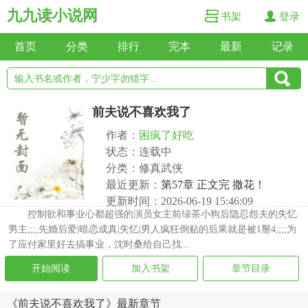
九九读小说网
书架
登录
首页
分类
排行
完本
最新
记录
前夫说不喜欢我了
作者：
困疯了好吃
状态：连载中
分类：修真武侠
最近更新：
第57章 正文完 撒花！
更新时间：2026-06-19 15:46:09
控制欲和事业心都超强的演员女主前绿茶小狗后隐忍怨夫的失忆
男主;;;;先婚后爱|暗恋成真|失忆|男人疯狂倒贴的后果就是被1掰4;;;;为
了应付家里好去搞事业，沈时桑给自己找...
开始阅读
加入书架
章节目录
《前夫说不喜欢我了》最新章节