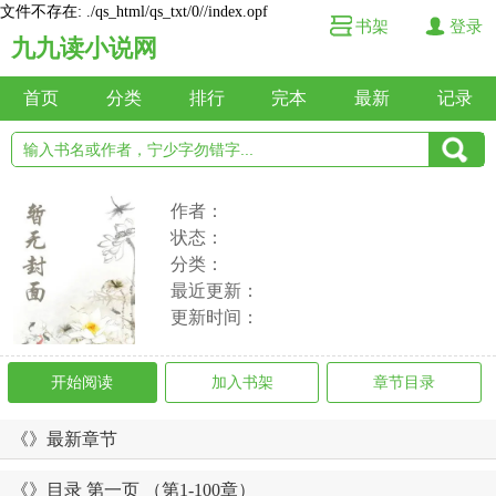
文件不存在: ./qs_html/qs_txt/0//index.opf
书架
登录
九九读小说网
首页
分类
排行
完本
最新
记录
作者：
状态：
分类：
最近更新：
更新时间：
开始阅读
加入书架
章节目录
《》最新章节
《》目录 第一页 （第1-100章）