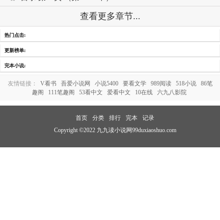
查看更多章节...
热门点击:
更新榜单:
完本小说:
友情链接：
V看书
吾爱小说网
小说5400
要看文学
989阅读
518小说
86笔
趣阁
111笔趣阁
53看中文
爱看中文
10在线
六九八影院
首页
分类
排行
完本
记录
Copyright ©2022 九九读小说网99duxiaoshuo.com