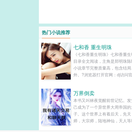
热门小说推荐
七和香 重生明珠
《七和香重生明珠》七和香重生
目录全文阅读，主角是郑明珠陈
小说章节完整质量高，包含结局
外。?浏览器打开官网：dj访问
☆∴﹡﹒＊﹒。．＊﹒。．☆﹒
＊’．﹒∴☆﹒＊﹒。☆．☆∴﹡
万界倒卖
＊﹒。．＊﹒。．☆﹒。．∴＊’
本书又叫林夜觉醒前世记忆。发
∴☆﹒＊﹒。☆《重生明珠》这
己成为了一个异世界大周帝国的
杀伐决断的灵魂穿越到一个包子
子。这个世界上有着后天，先天
上之后发生的故事！架空朝代，
师，大宗师，陆地神仙，天人等
合理，考据党慎入！内容标签：
界。林夜自己却只是一个中庸者
转换穿越时空搜索关键字：主角..