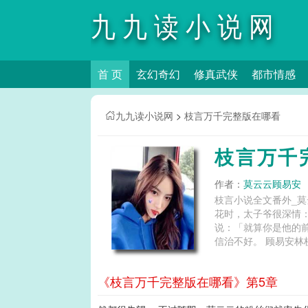
九九读小说网
首 页
玄幻奇幻
修真武侠
都市情感
九九读小说网
>
枝言万千完整版在哪看
枝言万千
作者：
莫云云顾易安
枝言小说全文番外_莫
花时，太子爷很深情
说：「就算你是他的
信治不好。
《枝言万千完整版在哪看》第5章