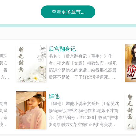
查看更多章节...
后宫翻身记
明珠
书名：《后宫翻身记（重生）》作
颐安
者：夜之夜【文案】相敬如宾，循规
、番
蹈矩全是他么的鬼话！站得那么高最
官方
后还不是被一干子奸妃活活逼死。重
。．∴
生后的叶灵霜坚信，该耍心机的时候
﹒
就耍，该装纯的时候就装纯，该狠则
媚他
．﹒
狠。后宫百花园中，独秀一枝的永远
觉自
《媚他》媚他小说全文番外_江念芙沈
是一个
只有一人。看女主如何步步为营，从
九皇
修筠媚他,?书名:媚他作者:老娘不才简
女身
末等更衣向皇后宝座进军！女主口头
，宗
介:【作品编号：214396】收藏到书柜
尽量
禅：每一个狠毒女人的背后都有一个
境
(88)原创男女架空微h正剧h有美攻强
灵魂
活该千刀...
。好
受又到了戌时。...
.