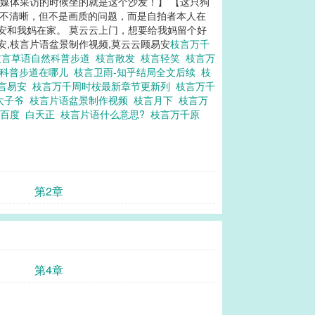
受媒体采访的时候坐的就是这个沙发！】 【这只狗
片并不清晰，但不是画质的问题，而是自拍者本人在
安和我妈在家。 莫云云上门，想要给我妈留个好
易安,枝言片语盆景制作视频,莫云云顾易安
枝言万千
枝言草语自然科普步道
枝言散发
枝言轻笑
枝言万
然科普步道在哪儿
枝言卫雨-知乎结局全文后续
枝
言易安
枝言万千周时桉最新章节更新列
枝言万千
太子爷
枝言片语盆景制作视频
枝言月下
枝言万
xt百度
白天正
枝言片语什么意思?
枝言万千原
第2章
第4章