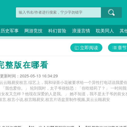
历史军事
网游竞技
科幻冒险
浪漫言情
耽美同人
其
立即阅读
章节
完整版在哪看
更新时间：2025-05-13 16:34:29
云云顾易安枝言,综艺上，我和绿茶小花被要求给一个异性打电话说我爱你
：「我也爱你。」 轮到我时，太子爷很惊恐：「你吃错药了？」 一时间
前女友又怎样？他现在深爱的人是我。」 她不知道，我不是太子爷的前女
 顾易安林枝言,枝言小说,枝言顾易安,枝言片语盆景制作视频,莫云云顾易安