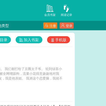
会员书架
阅读记录
他类型
注册
登录
目录
加入书架
手机版
。 我们都打给了京圈太子爷。 轮到绿茶小
我被全网嘲舔狗，流量小花得意扬扬地对我
友，我是他亲姐。 我弟这个恋爱脑，我就不