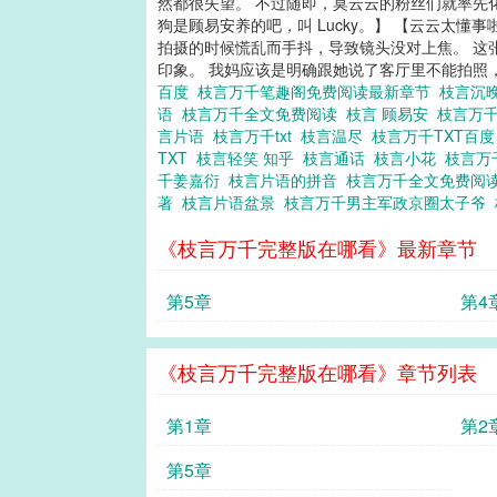
然都很失望。 不过随即，莫云云的粉丝们就率先
狗是顾易安养的吧，叫 Lucky。】 【云云太
拍摄的时候慌乱而手抖，导致镜头没对上焦。 这
印象。 我妈应该是明确跟她说了客厅里不能拍照，莫
百度
枝言万千笔趣阁免费阅读最新章节
枝言沉
语
枝言万千全文免费阅读
枝言 顾易安
枝言万千
言片语
枝言万千txt
枝言温尽
枝言万千TXT百
TXT
枝言轻笑 知乎
枝言通话
枝言小花
枝言万
千姜嘉衍
枝言片语的拼音
枝言万千全文免费阅
著
枝言片语盆景
枝言万千男主军政京圈太子爷
《枝言万千完整版在哪看》最新章节
第5章
第4
《枝言万千完整版在哪看》章节列表
第1章
第2
第5章