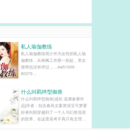
私人瑜伽教练
私人瑜伽教练简介作为女性的私人瑜
伽教练，从林枫工作那一刻起，美女
便再也没有停过……4w51009-
80379...
什么叫羁绊型御兽
什么叫羁绊型御兽[成长·逆袭参赛作
品]作者：别去春风文案资深宝可梦爱
好者向阳穿越到了一个人与幻兽混居
的世界。在这里高考不再只有文理
科，更有各种稀奇古怪的幻兽知识。