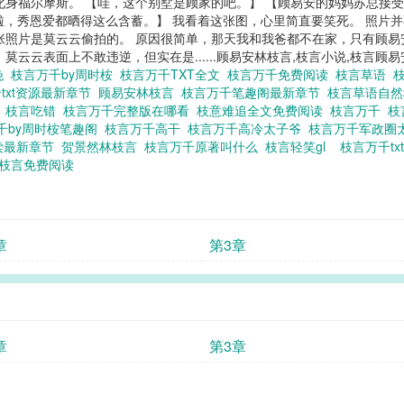
化身福尔摩斯。 【哇，这个别墅是顾家的吧。】 【顾易安的妈妈苏总接
懂事啦，秀恩爱都晒得这么含蓄。】 我看着这张图，心里简直要笑死。 照
张照片是莫云云偷拍的。 原因很简单，那天我和我爸都不在家，只有顾易
云云表面上不敢违逆，但实在是......顾易安林枝言,枝言小说,枝言顾
晚
枝言万千by周时桉
枝言万千TXT全文
枝言万千免费阅读
枝言草语
txt资源最新章节
顾易安林枝言
枝言万千笔趣阁最新章节
枝言草语自
度
枝言吃错
枝言万千完整版在哪看
枝意难追全文免费阅读
枝言万千
枝
千by周时桉笔趣阁
枝言万千高干
枝言万千高冷太子爷
枝言万千军政圈
读最新章节
贺景然林枝言
枝言万千原著叫什么
枝言轻笑gl
枝言万千t
枝言免费阅读
章
第3章
章
第3章