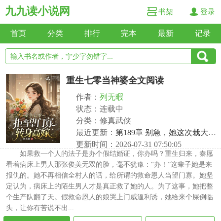
九九读小说网
书架
登录
首页
分类
排行
完本
最新
记录
重生七零当神婆全文阅读
作者：
列无暇
状态：连载中
分类：修真武侠
最近更新：
第189章 别急，她这次栽大跟斗了
更新时间：2026-07-31 07:50:05
如果救一个人的法子是办个假结婚证，你办吗？重生归来，秦愿
看着病床上男人那张俊美无双的脸，毫不犹豫：“办！”这辈子她是来
报仇的。她不再相信全村人的话，给所谓的救命恩人当望门寡。她坚
定认为，病床上的陌生男人才是真正救了她的人。为了这事，她把整
个生产队翻了天。假救命恩人的娘哭上门威逼利诱，她给来个屎倒临
头，让你有苦说不出...