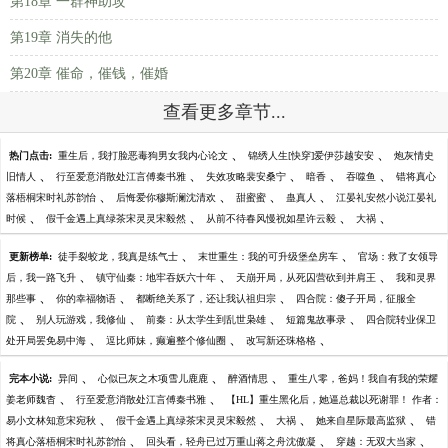
第18章 一群神助攻
第19章 消失的他
第20章 催命，催钱，催婚
查看更多章节...
、
、
热门点击:
重生后，我打脸恶毒狗男女我内心论文
锦绣人生[快穿]爱伊莎越安安
炮灰情史
、
、
、
、
、
旧情人
行至爱意消散处江言傅秦书雅
失效攻略裴安桑宁
暗香
吞噬鱼
错将真心
、
、
、
、
落梧桐宋时礼苏韵怡
后悔爱你穆斯澜沈清欢
甜蜜蜜
蛊真人
江晏礼安然小说江晏礼
、
、
、
、
时候
假千金遇上真绿茶宋灵灵宋毅然
从前不待春风慢祝如星许云毅
大祸
、
、
更新榜单:
徒手裂蛟龙，我真是练气士
末世重生：我的可升级堡垒房车
官场：救了女领导
、
、
、
后，我一路飞升
镇守仙秦：地牢吞妖六十年
天崩开局，从死囚营砍到并肩王
我和灵界
、
、
、
那些事
你的幸福物语
都断绝关系了，还让我认祖归宗
四合院：傻子开局，征服全
、
、
、
、
院
别人玩游戏，我修仙
前秦：从太学生到乱世枭雄
短篇鬼故事录
四合院转业保卫
、
、
、
处开局罢免易中海
逗比师妹，癫遍整个修仙圈
改写新还珠格格
、
、
、
完本小说:
异间
心似已灰之木项雪儿鹿鹿
醉酒情思
重生八零，爸妈！我自有我的荣耀
、
、
姜老师魏杳
行至爱意消散处江言傅秦书雅
【HL】重生黑化后，她逼总裁以死谢罪！ 作者：
、
、
、
、
易小文林知意宋宛秋
假千金遇上真绿茶宋灵灵宋毅然
大祸
她来自星际最高监狱
错
、
、
、
将真心落梧桐宋时礼苏韵怡
回头看，轻舟已过万重山蒋之舟沈傲凝
穿越：无双大当家