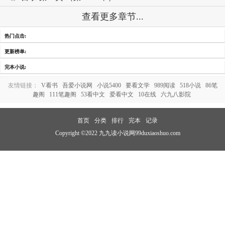
查看更多章节...
热门点击:
更新榜单:
完本小说:
友情链接：
V看书
吾爱小说网
小说5400
要看文学
989阅读
518小说
86笔
趣阁
111笔趣阁
53看中文
爱看中文
10在线
六九八影院
首页
分类
排行
完本
记录
Copyright ©2022 九九读小说网99duxiaoshuo.com