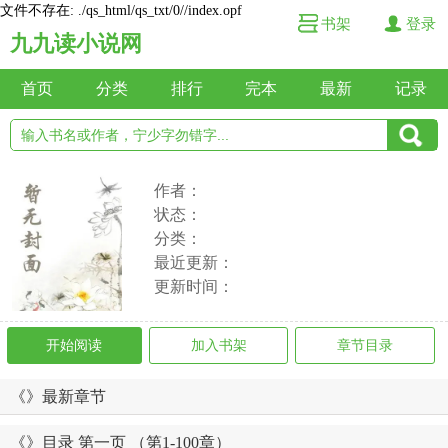
文件不存在: ./qs_html/qs_txt/0//index.opf
书架
登录
九九读小说网
首页
分类
排行
完本
最新
记录
作者：
状态：
分类：
最近更新：
更新时间：
开始阅读
加入书架
章节目录
《》最新章节
《》目录 第一页 （第1-100章）