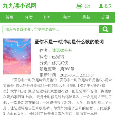
九九读小说网
书架
登录
首页
分类
排行
完本
最新
记录
爱你不是一时冲动是什么歌的歌词
作者：
陆远铭舟舟
状态：已完结
分类：修真武侠
最近更新：
第268章
更新时间：2025-05-11 23:33:34
《爱你非一时兴起by月月盈0》 爱你非一时兴起by月月盈0小说全
文番外_陆远铭舟舟爱你非一时兴起by月月盈0,【双男主+弱受+暗
恋】大学+社会 微虐 陆远铭的家里很有钱，但是父母不管他，将他放
在奶奶家附近上学。 云舟小时候见过陆远铭几次，一次是对方帮助了
他，一次是对方在抽烟，一次是他救了对方。 大学，魏简初看上了云
舟，让陆远铭给自己牵线搭桥，却意外知道了云舟的秘密，以此威胁
对方向他妥协。 他找到了被云舟丢弃的东西，里面有一本日