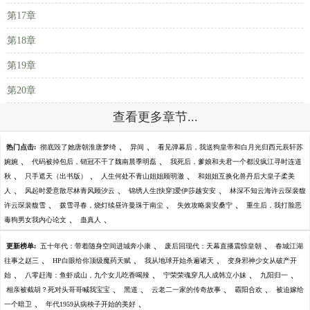
第17章
第18章
第19章
第20章
查看更多章节...
、
、
热门点击:
彻底毁了她唐朝淮唐梦绮
异间
看见弹幕后，我送狗皇帝和白月光归西元辰轩苏
、
、
婉婉
代码被掉包后，销冠不干了魏南晨季明磊
我死后，爹娘和夫君一个都没疯江寻时连道
、
、
、
秋
只手遮天（出书版）
人生何处不青山姐姐顾明澈
和姐姐互换化兽丹后大皇子柔美
、
、
、
人
风起时爱意散尽林青风顾汐云
锦绣人生[快穿]爱伊莎越安安
林深不知云海许云琛裴馥
、
、
、
许云琛裴馥雪
拨雪寻春，烧灯续昼许曼珠于南尘
失效攻略裴安桑宁
重生后，我打脸恶
、
、
毒狗男女我内心论文
蛊真人
、
、
更新榜单:
五十年代：带着随身空间进城奔小康
废后回现代：天幕直播震惊皇朝
春城江湖
、
、
、
往事之赵三
HP白眼给你顶级魔药天赋
我从地球开始杀遍诸天
变身邪神少女从破产开
、
、
、
、
始
八零赶海：鱼虾成山，九个女儿吃香喝辣
宁荣荣魂穿凡人成韩立小妹
九阳归一
、
、
、
、
相亲被截胡？死对头哥哥喊我宝宝
黑道
云老二一家的传奇故事
霸阳合欢
被迫嫁给
、
、
一个暗卫
年代1959从病秧子开始的美好