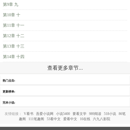
第9章 九
第10章 十
第11章 十一
第12章 十二
第13章 十三
第14章 十四
查看更多章节...
热门点击:
更新榜单:
完本小说:
友情链接：
V看书
吾爱小说网
小说5400
要看文学
989阅读
518小说
86笔
趣阁
111笔趣阁
53看中文
爱看中文
10在线
六九八影院