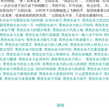
些恍惚。 “梦！原来是梦。”云阳笑道。 “我还以为……”云阳扶额，狂
一步步沉迷于自己设下的蝴蝶兰，浑然不知，不可自拔。 有点好笑。 
在那边吗？”云阳问道。 白时停下在电脑键盘上飞舞的手，疑惑地看着云
老家，收拾收拾奶奶的东西。” 云阳低头不语，只是指尖微微抖动.....
人
生命力与黑色生命力的转换
白色生命力 黑色生命力
黑色生命力武志
获得黑色生命力的一天
intj黑色生命力
黑色生命力的人可怕吗
黑色生
力来自于哪
黑色生命力的图片唯美
黑色生命力代表人物
黑色生命力英
黑色生命力文案
黑色生命力图片高级感
黑色生命力一般人压不住吗
黑
学
黑色生命力金句
黑色生命力吸引大佬
黑色生命力有多吸引人
黑色生
的书
黑色生命力的英文
黑色生命力的人稀少吗
黑色生命力的人给别人
力英文缩写
黑色生命力的文案
黑色生命力的可怕
黑色生命力文案高级
命力
黑色生命力头像
黑色生命力女人性格特点
黑色生命物质
黑色生命
色生命力翻译
黑色生命力会消失吗
拥有黑色生命力的人
黑色生命力图
力
黑色生命力的女人很少吗
有黑色生命力的人给人的感觉
黑色生命力
色生命力用英语怎么说
抵抗时间扭曲
黑色生命力的表现
黑色生命力的
场
黑色生命力最强的星座
黑色生命力是靠掠夺吗
什么是黑色生命力
黑
重要
黑色生命力发朋友圈
黑色生命力书籍
黑色生命力知乎
黑色生命力
请假