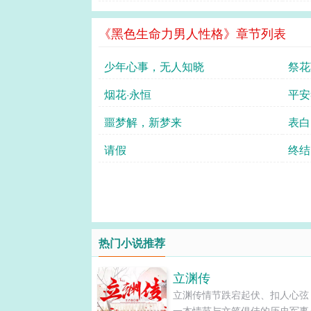
《黑色生命力男人性格》章节列表
少年心事，无人知晓
祭花
烟花·永恒
平安
噩梦解，新梦来
表白
请假
终结
热门小说推荐
立渊传
立渊传情节跌宕起伏、扣人心弦
一本情节与文笔俱佳的历史军事