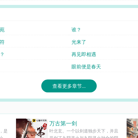
苑
谁？
符
光来了
？
再见即相遇
眼前便是春天
查看更多章节...
万古第一剑
，是
叶北玄。一个以剑道独步天下，并且
小
开创了九阴灵火与九阳灵火融合的阴