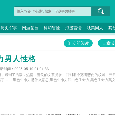
历史军事
网游竞技
科幻冒险
浪漫言情
耽美同人
其
立即阅读
章节
力男人性格
新时间：2025-05-19 21:01:36
阳，遇到了活泼，热情，善良的女孩党参，回到那个充满悲伤的校园，开
现身边的人越来越奇怪了…… 黑色生命力是什么意思,黑色生命力和白色生命力,黑色