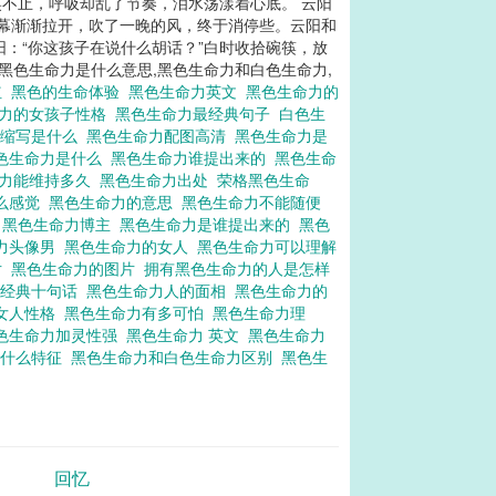
笑不止，呼吸却乱了节奏，泪水荡漾着心底。 云阳
天幕渐渐拉开，吹了一晚的风，终于消停些。云阳和
阳：“你这孩子在说什么胡话？”白时收拾碗筷，放
.黑色生命力是什么意思,黑色生命力和白色生命力,
红
黑色的生命体验
黑色生命力英文
黑色生命力的
命力的女孩子性格
黑色生命力最经典句子
白色生
文缩写是什么
黑色生命力配图高清
黑色生命力是
色生命力是什么
黑色生命力谁提出来的
黑色生命
命力能维持多久
黑色生命力出处
荣格黑色生命
什么感觉
黑色生命力的意思
黑色生命力不能随便
感
黑色生命力博主
黑色生命力是谁提出来的
黑色
力头像男
黑色生命力的女人
黑色生命力可以理解
片
黑色生命力的图片
拥有黑色生命力的人是怎样
最经典十句话
黑色生命力人的面相
黑色生命力的
女人性格
黑色生命力有多可怕
黑色生命力理
色生命力加灵性强
黑色生命力 英文
黑色生命力
有什么特征
黑色生命力和白色生命力区别
黑色生
回忆