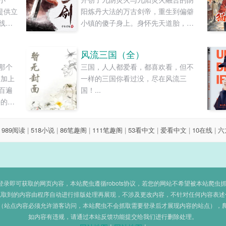
提供立
阳炼丹大法的万古剑帝，重生到偏僻
线阅
小镇的傻子身上。身怀先天道胎，手
握虚空法典，以一人一剑，逆天弑
神！...
风流三国（全）
那个
三国，人人都爱看，都喜欢看，但不
 加上
一样的三国你看过没，尽在风流三
百遍
国！...
好的印
来一
” 妹
|
989阅读
|
518小说
|
86笔趣阁
|
111笔趣阁
|
53看中文
|
爱看中文
|
10在线
|
六
干净
头紧，
哥哥
陈
 妹
即可获取的网页内容，本站爬虫遵循robots协议，若您的网站不希望被本站爬虫抓取，可
”
抓取到的内容由程序自动进行排版处理再展现，不涉及更改内容，不针对任何内容表述
（站点内容必须允许游客访问，本站爬虫不会抓取需要登录后才展现内容的站点），
相处，
如内容有违规，请通过本站反馈功能提交给我们进行删除处理。
种种