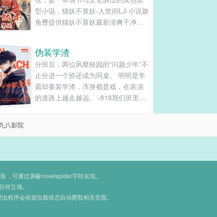
型小说，猫妖不算妖-人世间LJ-小说旗
免费提供猫妖不算妖最新清爽干净的
文字章节在线阅读和TXT下载。...
伪装学渣
分班后，两位风靡校园的“问题少年”不
止分进一个班还成为同桌。 明明是学
霸却要装学渣，浑身都是戏，在表演
的道路上越走越远。 -818我们班里每
次考试都要争倒数第一的两位大佬。
注孤生戏精攻（贺朝）x不服就干泯灭
九八影院
人性受（谢俞）【标了攻受，不互
攻，不要站错拉 基本上是一本正经的
搞笑文，关于成长的一点小事。 说一
句：同类型校园文不代表谁像谁，不
要空口鉴抄啊！！有锤上锤，没有就
通过屏蔽novelspider字段实现。
不要在其他文底下说什么既视感，很
任何立场。
爬虫程序会依据负载状态自动爬取相关页面。
不尊重人的！！！ 微博@炸天黄...