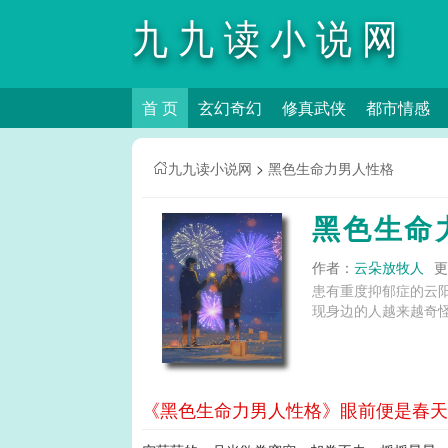
九九读小说网
首 页
玄幻奇幻
修真武侠
都市情感
九九读小说网
>
黑色生命力男人性格
黑色生命
作者：
云朵放牧人
更
患有重度抑郁症的云
《黑色生命力男人性格》眼前便是春天