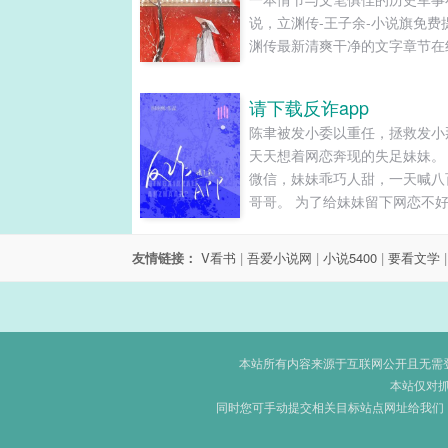
说，立渊传-王子余-小说旗免费
渊传最新清爽干净的文字章节在
读和TXT下载。...
请下载反诈app
陈聿被发小委以重任，拯救发小
天天想着网恋奔现的失足妹妹。
微信，妹妹乖巧人甜，一天喊八
哥哥。 为了给妹妹留下网恋不
象，陈聿pua、借钱、骚扰通通
遍。 陈聿：“把其他男人都删了。
友情链接：
V看书
|
吾爱小说网
|
小说5400
|
要看文学
妹：“可以哦！哥哥看，都清理
啦。” 【录屏】 陈聿：“最近手
转五千花花。” 妹妹：“可以哦！
花我的钱天经地义。” 【转账】 
聿：“有点无聊，发张照片看看。”
本站所有内容来源于互联网公开且无需登录
妹：“可以哦！哥哥还想看哪里？
本站仅对
同时您可手动提交相关目标站点网址给我们
【图片】 陈聿：啧。 然而日夜
陈聿敏锐地发现他这位网恋对象