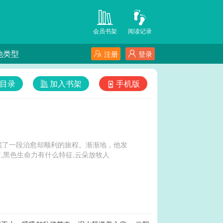
会员书架
阅读记录
他类型
注册
登录
目录
加入书架
手机版
启了一段治愈却顺利的旅程。渐渐地，他发
生命力英文,黑色生命力有什么特征,云朵放牧人