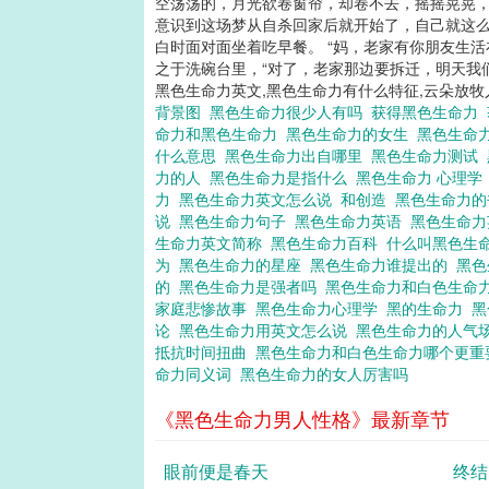
空荡荡的，月光欲卷窗帘，却卷不去，摇摇晃晃，有
意识到这场梦从自杀回家后就开始了，自己就这么
白时面对面坐着吃早餐。 “妈，老家有你朋友生活
之于洗碗台里，“对了，老家那边要拆迁，明天我们去
黑色生命力英文,黑色生命力有什么特征,云朵放牧
背景图
黑色生命力很少人有吗
获得黑色生命力
命力和黑色生命力
黑色生命力的女生
黑色生命
什么意思
黑色生命力出自哪里
黑色生命力测试
力的人
黑色生命力是指什么
黑色生命力 心理
力
黑色生命力英文怎么说
和创造
黑色生命力
说
黑色生命力句子
黑色生命力英语
黑色生命
生命力英文简称
黑色生命力百科
什么叫黑色生
为
黑色生命力的星座
黑色生命力谁提出的
黑
的
黑色生命力是强者吗
黑色生命力和白色生命
家庭悲惨故事
黑色生命力心理学
黑的生命力
黑
论
黑色生命力用英文怎么说
黑色生命力的人气
抵抗时间扭曲
黑色生命力和白色生命力哪个更
命力同义词
黑色生命力的女人厉害吗
《黑色生命力男人性格》最新章节
眼前便是春天
终结