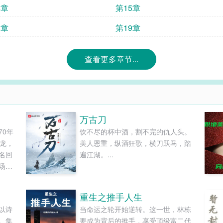
4章
第15章
8章
第19章
查看更多章节...
万古刀
70年
饮不尽的杯中酒，割不完的仇人头。
坤龙，
美人恩重，纵酒狂歌，横刀跃马，踏
名回
遍江湖。...
场组
历了
苦钻
重生之推手人生
厅颁
以诗
当命运之轮开始逆转。这一世，林栋
局聘
。集
要成为背后的推手，享受顶级富二代