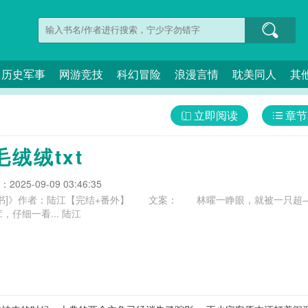
历史军事
网游竞技
科幻冒险
浪漫言情
耽美同人
其
立即阅读
章节
绒绒txt
025-09-09 03:46:35
穿书]》作者：陆江【完结+番外】 文案： 林曜一睁眼，就被一只超
挣扎着推开这只毛茸茸，仔细一看... 陆江