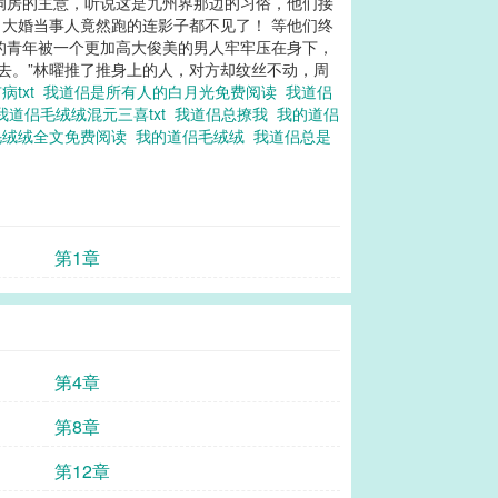
洞房的主意，听说这是九州界那边的习俗，他们接
大婚当事人竟然跑的连影子都不见了！ 等他们终
的青年被一个更加高大俊美的男人牢牢压在身下，
去。”林曜推了推身上的人，对方却纹丝不动，周
病txt
我道侣是所有人的白月光免费阅读
我道侣
我道侣毛绒绒混元三喜txt
我道侣总撩我
我的道侣
毛绒绒全文免费阅读
我的道侣毛绒绒
我道侣总是
第1章
第4章
第8章
第12章