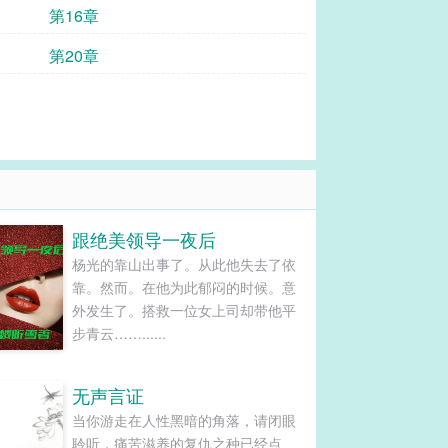
第16章
第20章
跟绝美领导一夜后
杨光的靠山出事了。从此他失去了依
靠。然而。在他为此郁闷的时候。意
外发生了。搭救一位女上司却带他平
步青云……......
无声言证
当你游走在人性黑暗的角落，请闭眼
聆听，痛苦滋养的复仇之种已经点