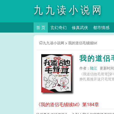
九九读小说网
首 页
玄幻奇幻
修真武侠
都市情感
九九读小说网
>
我的道侣毛绒绒txt
我的道侣毛
作者：
陆江
更新时间：2
《我道侣他毛茸茸[
《我的道侣毛绒绒txt》第184章