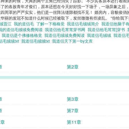
神来的时候，大典的两个主角已经消失了踪影。 不少宾客原本还打着闹
了的各族青年才俊们，原本还想在今天好好找一下场子，一场异象之后，
四周罩的严严实实，他们是一丝阵法缝隙都找不见！ 婚房内，容貌俊俏
华丽的发冠不知道什么时候已经被取下，发丝微微有些凌乱。 “你给我下
绒绒晋江
我的道侣毛
了解一下格格党
我道侣毛绒绒简介
我道侣他脑子有
我的道侣毛绒绒免费阅读
我道侣他毛茸茸穿书网
我道侣他毛茸茸[穿书
费
我道侣是个佛修格格党
我道侣毛绒绒免费阅读
我道侣毛绒绒
我道侣
侣毛绒绒txt
我道侣毛绒绒txt
我道侣天下第一by文库
章
第2章
章
第3章
章
第7章
0章
第11章