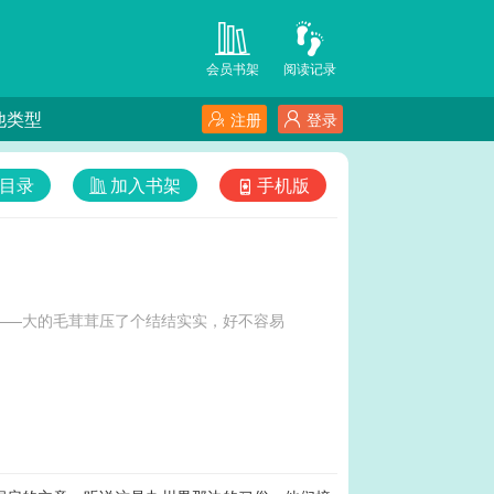
会员书架
阅读记录
他类型
注册
登录
目录
加入书架
手机版
——大的毛茸茸压了个结结实实，好不容易