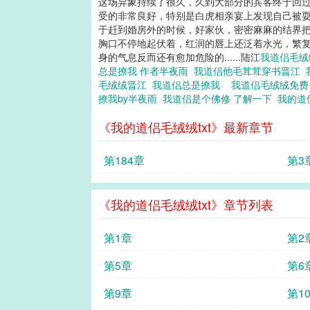
这场异象持续了很久，久到大部分的宾客终于回过
受的非常良好，特别是白虎相亲宴上发现自己被耍
于赶到婚房外的时候，好家伙，密密麻麻的结界把
胸口不停地起伏着，红润的唇上还泛着水光，繁复
身的气息反而还有愈加危险的......陆江
我道侣毛
总是撩我 作者半夜雨
我道侣他毛茸茸穿书晋江
毛绒绒晋江
我道侣总是撩我
我道侣毛绒绒免
撩我by半夜雨
我道侣是个佛修 了解一下
我的道
《我的道侣毛绒绒txt》最新章节
第184章
第3
《我的道侣毛绒绒txt》章节列表
第1章
第2
第5章
第6
第9章
第1