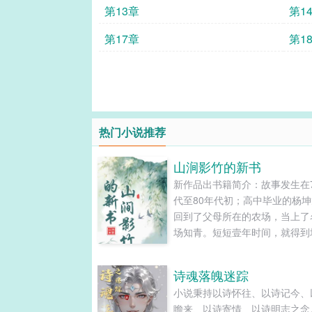
第13章
第1
第17章
第1
热门小说推荐
山涧影竹的新书
新作品出书籍简介：故事发生在
代至80年代初；高中毕业的杨
回到了父母所在的农场，当上了
场知青。短短壹年时间，就得到
织及广大贫下中农的好评，他经
低谷后重振精神，另辟蹊径，刻
诗魂落魄迷踪
研农业科学技术，考取了省农业
小说秉持以诗怀往、以诗记今、
发的农民技术员证书，被县农业
瞻来、以诗寄情、以诗明志之念