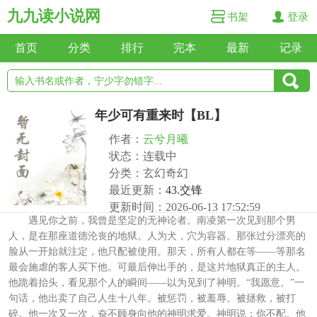
九九读小说网
书架
登录
首页
分类
排行
完本
最新
记录
年少可有重来时【BL】
作者：
云兮月曦
状态：连载中
分类：玄幻奇幻
最近更新：
43.交锋
更新时间：2026-06-13 17:52:59
遇见你之前，我曾是坚定的无神论者。南凌第一次见到那个男
人，是在那座道德沦丧的地狱。人为犬，穴为容器。那张过分漂亮的
脸从一开始就注定，他只配被使用。那天，所有人都在等——等那名
最会施虐的客人买下他。可最后伸出手的，是这片地狱真正的主人。
他跪着抬头，看见那个人的瞬间——以为见到了神明。“我愿意。”一
句话，他出卖了自己人生十八年。被惩罚，被羞辱。被拯救，被打
碎。他一次又一次，奋不顾身向他的神明求爱。神明说：你不配。他