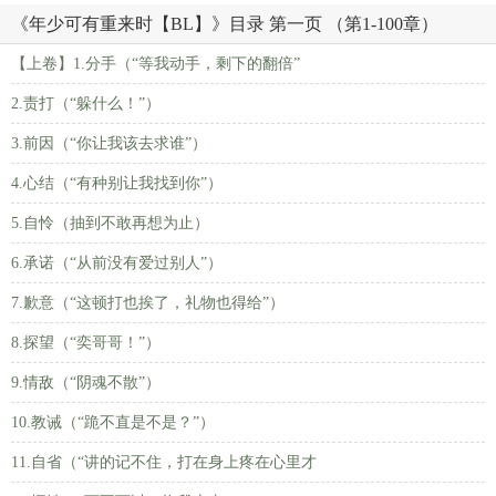
《年少可有重来时【BL】》目录 第一页 （第1-100章）
【上卷】1.分手（“等我动手，剩下的翻倍”
2.责打（“躲什么！”）
3.前因（“你让我该去求谁”）
4.心结（“有种别让我找到你”）
5.自怜（抽到不敢再想为止）
6.承诺（“从前没有爱过别人”）
7.歉意（“这顿打也挨了，礼物也得给”）
8.探望（“奕哥哥！”）
9.情敌（“阴魂不散”）
10.教诫（“跪不直是不是？”）
11.自省（“讲的记不住，打在身上疼在心里才