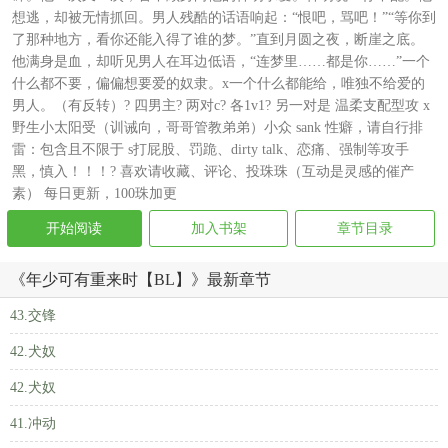
想逃，却被无情抓回。男人残酷的话语响起：“恨吧，骂吧！”“等你到
了那种地方，看你还能入得了谁的梦。”直到月圆之夜，断崖之底。
他满身是血，却听见男人在耳边低语，“连梦里……都是你……”一个
什么都不要，偏偏想要爱的奴隶。x一个什么都能给，唯独不给爱的
男人。（有反转）? 四男主? 两对c? 各1v1? 另一对是 温柔支配型攻 x
野生小太阳受（训诫向，哥哥管教弟弟）小众 sank 性癖，请自行排
雷：包含且不限于 s打屁股、罚跪、dirty talk、恋痛、强制等攻手
黑，慎入！！！? 喜欢请收藏、评论、投珠珠（互动是灵感的催产
素） 每日更新，100珠加更
开始阅读
加入书架
章节目录
《年少可有重来时【BL】》最新章节
43.交锋
42.犬奴
42.犬奴
41.冲动