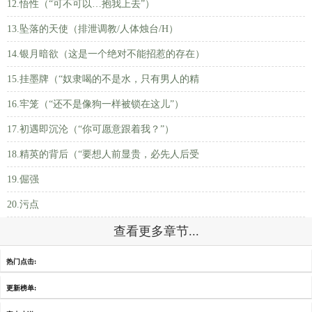
12.悟性（“可不可以…抱我上去”）
13.坠落的天使（排泄调教/人体烛台/H）
14.银月暗欲（这是一个绝对不能招惹的存在）
15.挂墨牌（“奴隶喝的不是水，只有男人的精
16.牢笼（“还不是像狗一样被锁在这儿”）
17.初遇即沉沦（“你可愿意跟着我？”）
18.精英的背后（“要想人前显贵，必先人后受
19.倔强
20.污点
查看更多章节...
热门点击:
更新榜单: